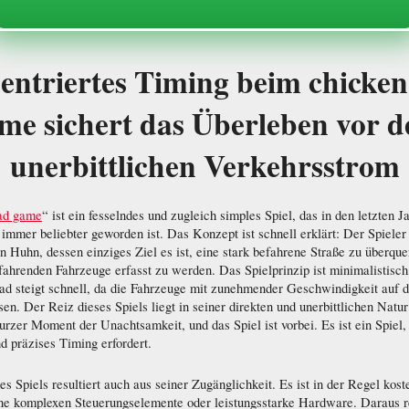
entriertes Timing beim chicken
me sichert das Überleben vor 
unerbittlichen Verkehrsstrom
ad game
“ ist ein fesselndes und zugleich simples Spiel, das in den letzten J
mmer beliebter geworden ist. Das Konzept ist schnell erklärt: Der Spieler
in Huhn, dessen einziges Ziel es ist, eine stark befahrene Straße zu überqu
fahrenden Fahrzeuge erfasst zu werden. Das Spielprinzip ist minimalistisch
ad steigt schnell, da die Fahrzeuge mit zunehmender Geschwindigkeit auf d
en. Der Reiz dieses Spiels liegt in seiner direkten und unerbittlichen Natur
rzer Moment der Unachtsamkeit, und das Spiel ist vorbei. Es ist ein Spiel,
d präzises Timing erfordert.
es Spiels resultiert auch aus seiner Zugänglichkeit. Es ist in der Regel kost
ine komplexen Steuerungselemente oder leistungsstarke Hardware. Daraus re