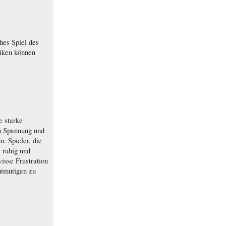
hes Spiel des
tiken können
e starke
n Spannung und
. Spieler, die
, ruhig und
isse Frustration
entmutigen zu