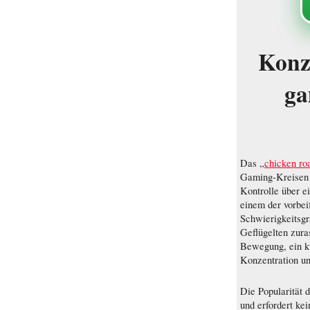
Konz
ga
Das „
chicken ro
Gaming-Kreisen i
Kontrolle über e
einem der vorbei
Schwierigkeitsgr
Geflügelten zuras
Bewegung, ein ku
Konzentration un
Die Popularität d
und erfordert ke