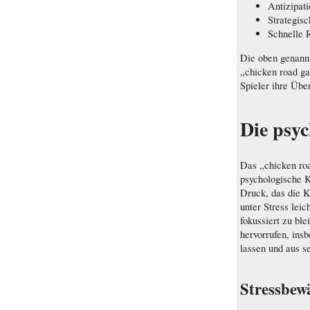
Antizipat
Strategis
Schnelle 
Die oben genannt
„chicken road ga
Spieler ihre Übe
Die psy
Das „chicken roa
psychologische K
Druck, das die K
unter Stress lei
fokussiert zu bl
hervorrufen, insb
lassen und aus s
Stressbew