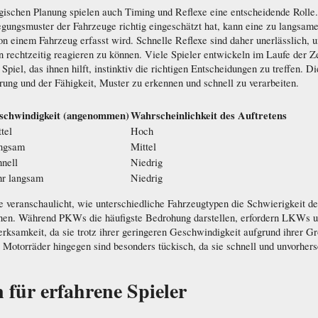
gischen Planung spielen auch Timing und Reflexe eine entscheidende Rolle
gungsmuster der Fahrzeuge richtig eingeschätzt hat, kann eine zu langsam
von einem Fahrzeug erfasst wird. Schnelle Reflexe sind daher unerlässlich, 
en rechtzeitig reagieren zu können. Viele Spieler entwickeln im Laufe der Ze
Spiel, das ihnen hilft, instinktiv die richtigen Entscheidungen zu treffen. 
hrung und der Fähigkeit, Muster zu erkennen und schnell zu verarbeiten.
schwindigkeit (angenommen)
Wahrscheinlichkeit des Auftretens
tel
Hoch
ngsam
Mittel
nell
Niedrig
hr langsam
Niedrig
e veranschaulicht, wie unterschiedliche Fahrzeugtypen die Schwierigkeit de
nnen. Während PKWs die häufigste Bedrohung darstellen, erfordern LKWs 
ksamkeit, da sie trotz ihrer geringeren Geschwindigkeit aufgrund ihrer G
 Motorräder hingegen sind besonders tückisch, da sie schnell und unvorhers
 für erfahrene Spieler