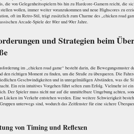
sis, die von Gelegenheitsspielern bis hin zu Hardcore-Gamern reicht, die sic
 stellen wollen, immer weiter voranzukommen und neue Highscores zu erzi
ation, oft im Retro-Stil, trägt zusätzlich zum Charme des „chicken road ga
klassischen Arcade-Spiele der 80er und 90er Jahre.
orderungen und Strategien beim Übe
ße
usforderung im „chicken road game“ besteht darin, die Bewegungsmuster d
nd den richtigen Moment zu finden, um die Straße zu überqueren. Die Fah
hiedlichen Geschwindigkeiten und in unregelmäßigen Abständen, was die Si
acht. Ein rein intuitives Vorgehen führt selten zum Erfolg. Vielmehr ist ein
ich. Der Spieler muss nicht nur auf die unmittelbare Umgebung achten, so
nn Lücken im Verkehr entstehen werden. Eine weitere Schwierigkeit besteht
 Gruppen unterwegs sind, wodurch das Zeitfenster für eine sichere Überque
tung von Timing und Reflexen