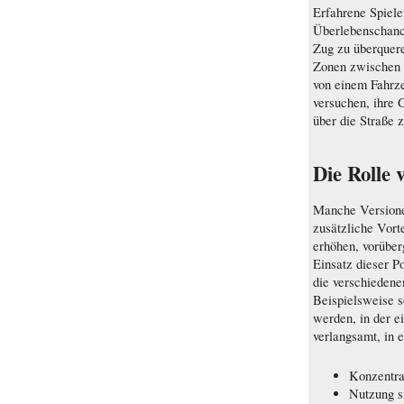
Erfahrene Spiele
Überlebenschance
Zug zu überquere
Zonen zwischen d
von einem Fahrze
versuchen, ihre 
über die Straße z
Die Rolle
Manche Versione
zusätzliche Vort
erhöhen, vorüber
Einsatz dieser P
die verschiedene
Beispielsweise s
werden, in der e
verlangsamt, in e
Konzentra
Nutzung s