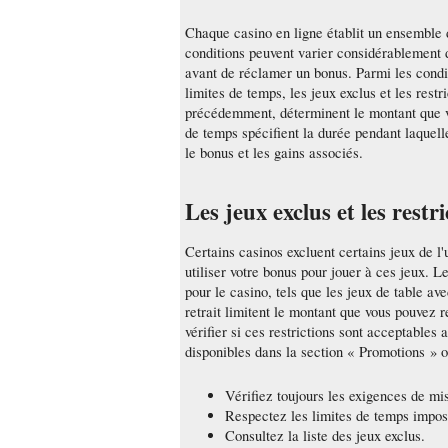
Chaque casino en ligne établit un ensemble d
conditions peuvent varier considérablement d'
avant de réclamer un bonus. Parmi les condit
limites de temps, les jeux exclus et les res
précédemment, déterminent le montant que vo
de temps spécifient la durée pendant laquell
le bonus et les gains associés.
Les jeux exclus et les restri
Certains casinos excluent certains jeux de l'
utiliser votre bonus pour jouer à ces jeux. 
pour le casino, tels que les jeux de table av
retrait limitent le montant que vous pouvez re
vérifier si ces restrictions sont acceptable
disponibles dans la section « Promotions » 
Vérifiez toujours les exigences de mi
Respectez les limites de temps impos
Consultez la liste des jeux exclus.