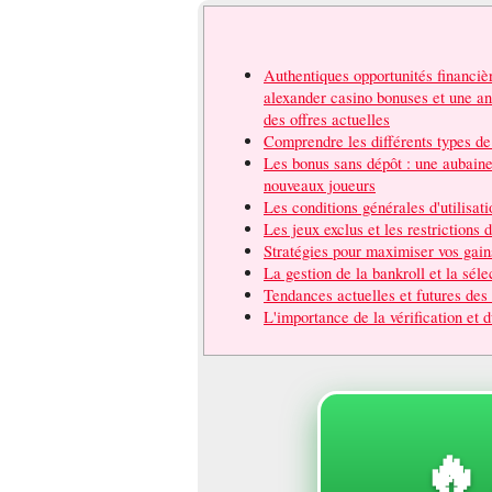
Authentiques opportunités financiè
alexander casino bonuses et une a
des offres actuelles
Comprendre les différents types d
Les bonus sans dépôt : une aubaine
nouveaux joueurs
Les conditions générales d'utilisat
Les jeux exclus et les restrictions d
Stratégies pour maximiser vos gain
La gestion de la bankroll et la séle
Tendances actuelles et futures des
L'importance de la vérification et 
🔥