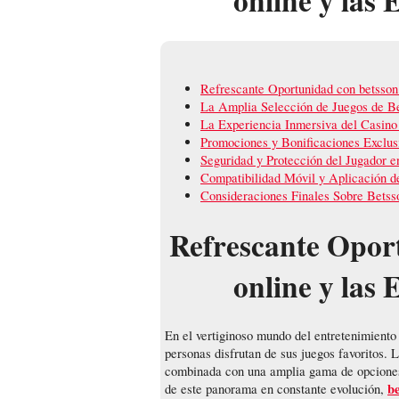
online y las
Refrescante Oportunidad con betsson 
La Amplia Selección de Juegos de B
La Experiencia Inmersiva del Casino
Promociones y Bonificaciones Exclus
Seguridad y Protección del Jugador 
Compatibilidad Móvil y Aplicación d
Consideraciones Finales Sobre Betss
Refrescante Opor
online y las
En el vertiginoso mundo del entretenimiento 
personas disfrutan de sus juegos favoritos.
combinada con una amplia gama de opciones 
be
de este panorama en constante evolución,