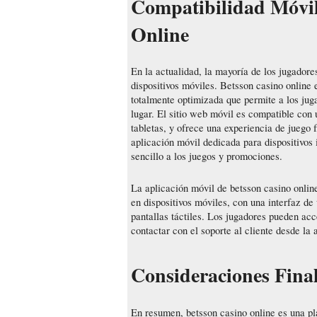
Compatibilidad Móvil
Online
En la actualidad, la mayoría de los jugadores
dispositivos móviles. Betsson casino online
totalmente optimizada que permite a los jug
lugar. El sitio web móvil es compatible con
tabletas, y ofrece una experiencia de juego 
aplicación móvil dedicada para dispositivo
sencillo a los juegos y promociones.
La aplicación móvil de betsson casino onlin
en dispositivos móviles, con una interfaz de 
pantallas táctiles. Los jugadores pueden acce
contactar con el soporte al cliente desde la 
Consideraciones Fina
En resumen, betsson casino online es una pl