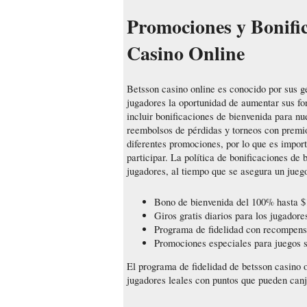
Promociones y Bonific
Casino Online
Betsson casino online es conocido por sus g
jugadores la oportunidad de aumentar sus f
incluir bonificaciones de bienvenida para nue
reembolsos de pérdidas y torneos con premio
diferentes promociones, por lo que es impor
participar. La política de bonificaciones de 
jugadores, al tiempo que se asegura un juego
Bono de bienvenida del 100% hasta $1
Giros gratis diarios para los jugadore
Programa de fidelidad con recompens
Promociones especiales para juegos 
El programa de fidelidad de betsson casino 
jugadores leales con puntos que pueden canje