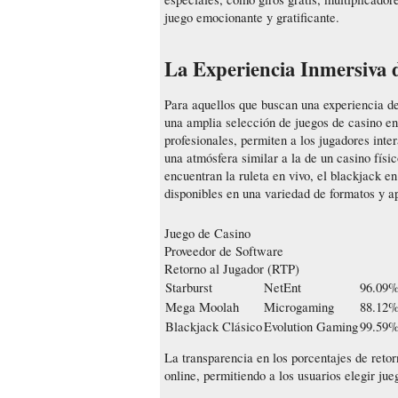
juego emocionante y gratificante.
La Experiencia Inmersiva 
Para aquellos que buscan una experiencia de 
una amplia selección de juegos de casino en 
profesionales, permiten a los jugadores inter
una atmósfera similar a la de un casino físi
encuentran la ruleta en vivo, el blackjack en
disponibles en una variedad de formatos y a
Juego de Casino
Proveedor de Software
Retorno al Jugador (RTP)
Starburst
NetEnt
96.09
Mega Moolah
Microgaming
88.12
Blackjack Clásico
Evolution Gaming
99.59
La transparencia en los porcentajes de reto
online, permitiendo a los usuarios elegir ju