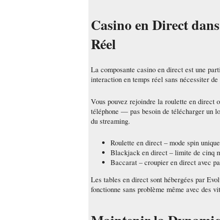
Casino en Direct dans
Réel
La composante casino en direct est une parti
interaction en temps réel sans nécessiter de 
Vous pouvez rejoindre la roulette en direct o
téléphone — pas besoin de télécharger un l
du streaming.
Roulette en direct – mode spin unique
Blackjack en direct – limite de cinq 
Baccarat – croupier en direct avec p
Les tables en direct sont hébergées par Evol
fonctionne sans problème même avec des vi