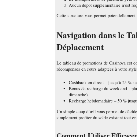
Aucun dépôt supplémentaire n’est requ
Cette structure vous permet potentiellement 
Navigation dans le T
Déplacement
Le tableau de promotions de Casinova est co
récompenses en cours adaptées à votre style 
Cashback en direct – jusqu’à 25 % sur
Bonus de recharge du week-end – plus
dimanche)
Recharge hebdomadaire – 50 % jusqu’
Un simple coup d’œil vous permet de décider
simplement profiter du solde existant tout en
Comment Utiliser Efficace