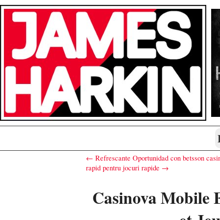
← Refrescante Oportunidad con betsson casin
rapid pentru jocuri rapide →
Casinova Mobile 