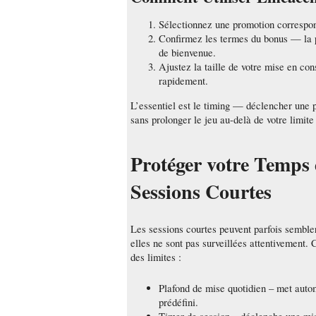
Sélectionnez une promotion correspond
Confirmez les termes du bonus — la pl
de bienvenue.
Ajustez la taille de votre mise en co
rapidement.
L’essentiel est le timing — déclencher une p
sans prolonger le jeu au-delà de votre limite
Protéger votre Temps 
Sessions Courtes
Les sessions courtes peuvent parfois sembler
elles ne sont pas surveillées attentivement. 
des limites :
Plafond de mise quotidien – met auto
prédéfini.