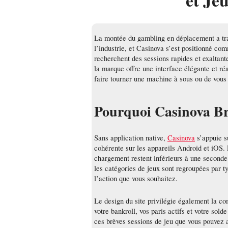
et Je
La montée du gambling en déplacement a tra
l’industrie, et Casinova s’est positionné co
recherchent des sessions rapides et exaltant
la marque offre une interface élégante et réa
faire tourner une machine à sous ou de vous 
Pourquoi Casinova Br
Sans application native,
Casinova
s’appuie s
cohérente sur les appareils Android et iOS. 
chargement restent inférieurs à une seconde
les catégories de jeux sont regroupées par t
l’action que vous souhaitez.
Le design du site privilégie également la co
votre bankroll, vos paris actifs et votre sold
ces brèves sessions de jeu que vous pouvez a