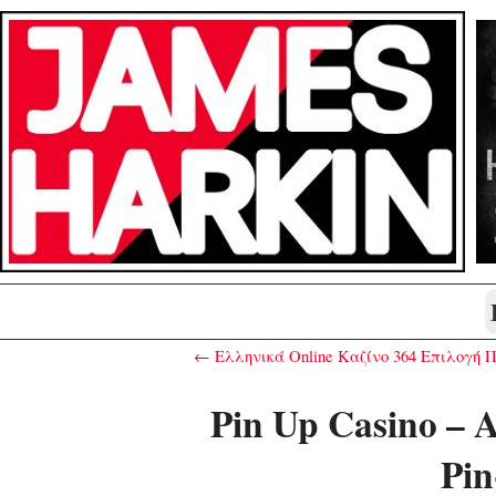
← Ελληνικά Online Καζίνο 364
Επιλογή Π
Pin Up Casino – 
Pin