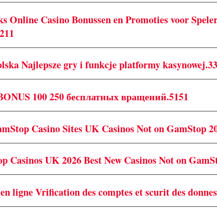
s Online Casino Bonussen en Promoties voor Speler
4211
lska Najlepsze gry i funkcje platformy kasynowej.33
BONUS 100 250 бесплатных вращений.5151
mStop Casino Sites UK Casinos Not on GamStop 2
p Casinos UK 2026 Best New Casinos Not on GamS
en ligne Vrification des comptes et scurit des donnes