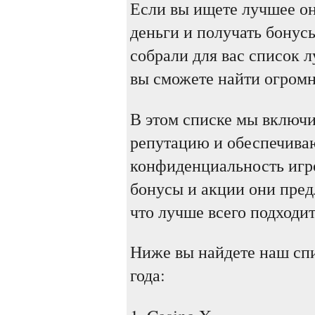
Если вы ищете лучшее он
деньги и получать бонус
собрали для вас список л
вы сможете найти огромн
В этом списке мы включи
репутацию и обеспечиваю
конфиденциальность игр
бонусы и акции они пред
что лучше всего подходит
Ниже вы найдете наш сп
года: