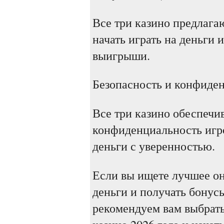
Все три казино предлага
начать играть на деньги
выигрыши.
Безопасность и конфиде
Все три казино обеспечи
конфиденциальность игро
деньги с уверенностью.
Если вы ищете лучшее он
деньги и получать бонус
рекомендуем вам выбрать