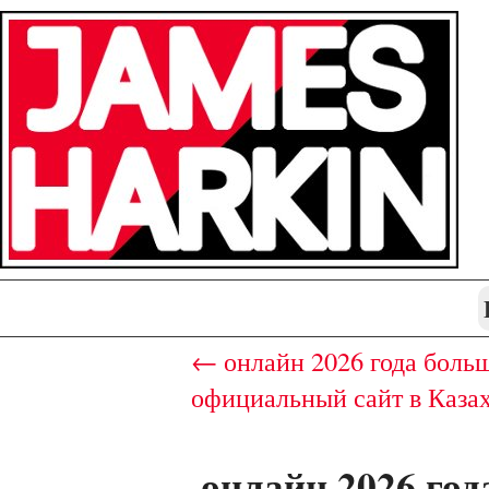
← онлайн 2026 года больш
официальный сайт в Каза
онлайн 2026 го