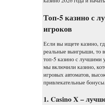
казино 2026 года и начать
Топ-5 казино с 
игроков
Если вы ищете казино, гд
реальные выигрыши, то в
топ-5 казино с лучшими 
мы включили казино, ко
игровых автоматов, выс
привлекательные бонусы
1. Casino X – лучш