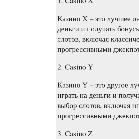
1. Casino X
Казино X – это лучшее о
деньги и получать бонус
слотов, включая классич
прогрессивными джекпо
2. Casino Y
Казино Y – это другое л
играть на деньги и полу
выбор слотов, включая и
прогрессивными джекпо
3. Casino Z