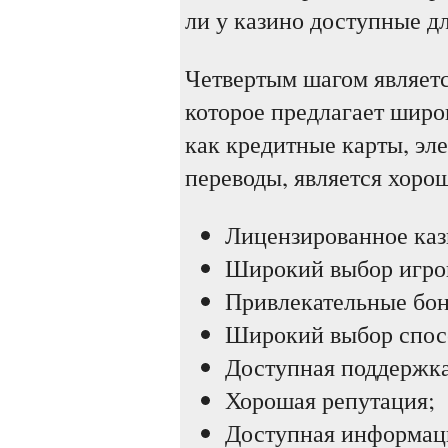
ли у казино доступные д
Четвертым шагом являетс
которое предлагает широ
как кредитные карты, эл
переводы, является хоро
Лицензированное каз
Широкий выбор игров
Привлекательные бо
Широкий выбор спос
Доступная поддержка
Хорошая репутация;
Доступная информаци