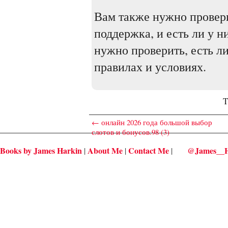
Вам также нужно провери
поддержка, и есть ли у 
нужно проверить, есть л
правилах и условиях.
T
←
онлайн 2026 года большой выбор
слотов и бонусов.98 (3)
Books by James Harkin
About Me
Contact Me
@James__H