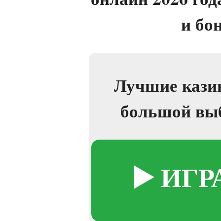
и бон
Лучшие казин
большой выб
▶️ ИГР