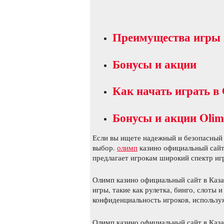
Преимущества игры в
Бонусы и акции
Как начать играть в 
Бонусы и акции Olim
Если вы ищете надежный и безопасный с
выбор.
олимп
казино официальный сайт 
предлагает игрокам широкий спектр игр
Олимп казино официальный сайт в Казах
игры, такие как рулетка, бинго, слоты
конфиденциальность игроков, использу
Олимп казино официальный сайт в Казах