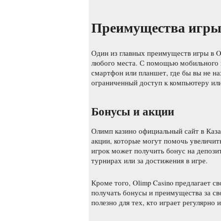
Преимущества игры 
Один из главных преимуществ игры в Ol
любого места. С помощью мобильного п
смартфон или планшет, где бы вы не на
ограниченный доступ к компьютеру или
Бонусы и акции
Олимп казино официальный сайт в Каза
акции, которые могут помочь увеличит
игрок может получить бонус на депозит
турнирах или за достижения в игре.
Кроме того, Olimp Casino предлагает с
получать бонусы и преимущества за св
полезно для тех, кто играет регулярно