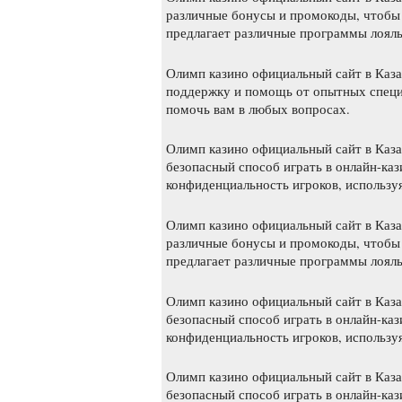
различные бонусы и промокоды, чтобы
предлагает различные программы лояльн
Олимп казино официальный сайт в Казах
поддержку и помощь от опытных специ
помочь вам в любых вопросах.
Олимп казино официальный сайт в Каза
безопасный способ играть в онлайн-ка
конфиденциальность игроков, использу
Олимп казино официальный сайт в Казах
различные бонусы и промокоды, чтобы
предлагает различные программы лояльн
Олимп казино официальный сайт в Каза
безопасный способ играть в онлайн-ка
конфиденциальность игроков, использу
Олимп казино официальный сайт в Каза
безопасный способ играть в онлайн-каз