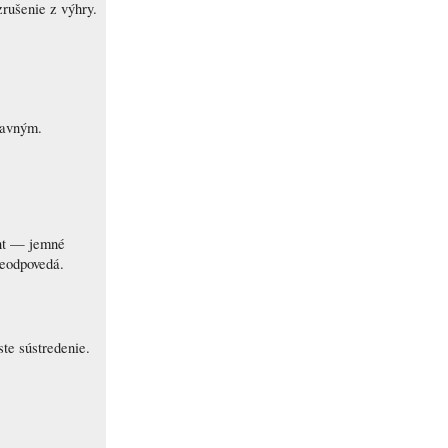
zrušenie z výhry.
bavným.
ent — jemné
neodpovedá.
ste sústredenie.