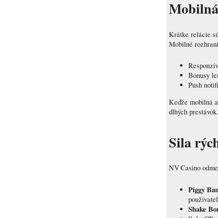
Mobilná
Krátke relácie s
Mobilné rozhrani
Responzívn
Bonusy le
Push notif
Keďže mobilná ap
dlhých prestávok
Sila rýc
NV Casino odmeňu
Piggy Ba
používateľ
Shake Bo