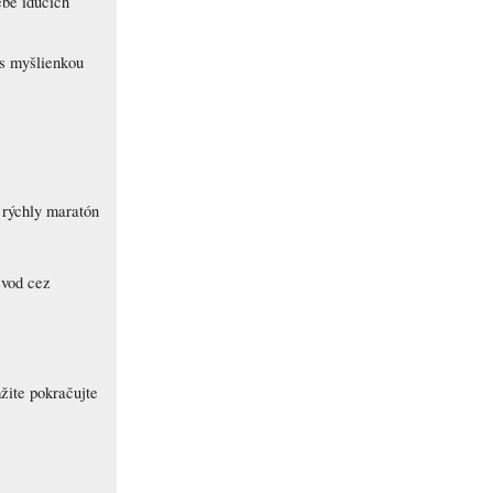
ebe idúcich
 s myšlienkou
a rýchly maratón
evod cez
žite pokračujte