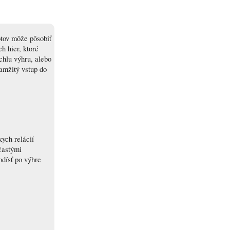
otov môže pôsobiť
h hier, ktoré
chlu výhru, alebo
kamžitý vstup do
ych relácií
častými
odísť po výhre