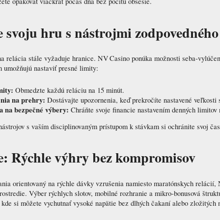
ete opakovať viackrát počas dňa bez pocitu obsesie.
e svoju hru s nástrojmi zodpovedného
na relácia stále vyžaduje hranice. NV Casino ponúka možnosti seba‑vylúče
m umožňujú nastaviť presné limity:
mity:
Obmedzte každú reláciu na 15 minút.
nia na prehry:
Dostávajte upozornenia, keď prekročíte nastavené veľkosti 
a na bezpečné výbery:
Chráňte svoje financie nastavením denných limitov 
nástrojov s vaším disciplinovaným prístupom k stávkam si ochránite svoj čas 
e: Rýchle výhry bez kompromisov
rania orientovaný na rýchle dávky vzrušenia namiesto maratónskych relácií,
rostredie. Výber rýchlych slotov, mobilné rozhranie a mikro‑bonusová štrukt
, kde si môžete vychutnať vysoké napätie bez dlhých čakaní alebo zložitých 