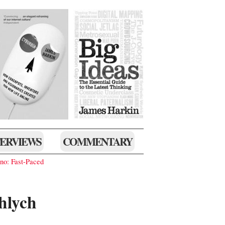
TERVIEWS
COMMENTARY
no: Fast‑Paced
hlych