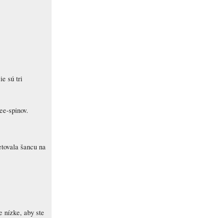
e sú tri
ee‑spinov.
etovala šancu na
e nízke, aby ste