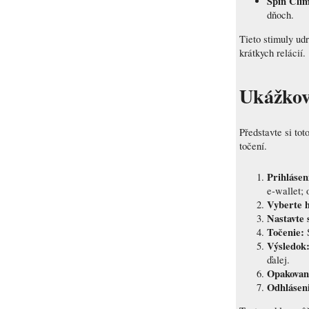
Spin Cli
dňoch.
Tieto stimuly ud
krátkych relácií.
Ukážkový
Představte si tot
točení.
Prihlásen
e‑wallet; 
Vyberte 
Nastavte 
Točenie:
S
Výsledok
ďalej.
Opakovan
Odhlásen