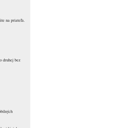
te na priateľa.
o druhej bez
obilných