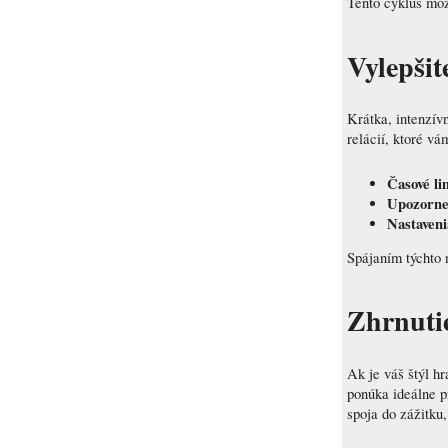
Tento cyklus môž
Vylepšit
Krátka, intenzív
relácií, ktoré vá
Časové li
Upozorne
Nastaveni
Spájaním týchto 
Zhrnuti
Ak je váš štýl h
ponúka ideálne p
spoja do zážitku