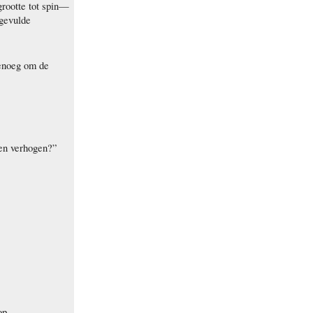
rootte tot spin—
‑gevulde
genoeg om de
ten verhogen?”
op