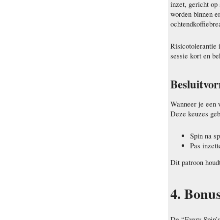
inzet, gericht o
worden binnen en
ochtendkoffiebre
Risicotolerantie
sessie kort en b
Besluitvor
Wanneer je een w
Deze keuzes gebe
Spin na sp
Pas inzett
Dit patroon houd
4. Bonus
De “Every Spin’s