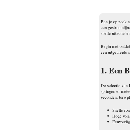
Ben je op zoek n
een gestroomlijnd
snelle uitkomste
Begin met ontde
een uitgebreide 
1. Een B
De selectie van F
springen er mete
seconden, terwij
Snelle ro
Hoge volat
Eenvoudig