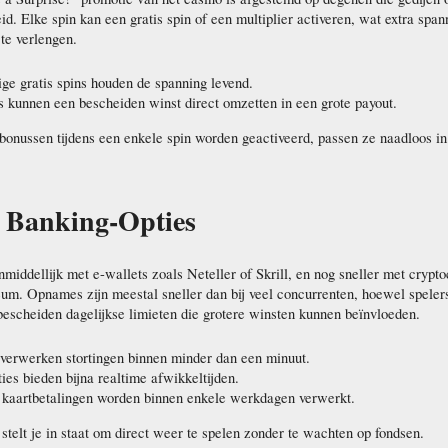
d. Elke spin kan een gratis spin of een multiplier activeren, wat extra span
te verlengen.
ge gratis spins houden de spanning levend.
s kunnen een bescheiden winst direct omzetten in een grote payout.
onussen tijdens een enkele spin worden geactiveerd, passen ze naadloos in
e Banking‑Opties
onmiddellijk met e-wallets zoals Neteller of Skrill, en nog sneller met crypt
eum. Opnames zijn meestal sneller dan bij veel concurrenten, hoewel speler
bescheiden dagelijkse limieten die grotere winsten kunnen beïnvloeden.
 verwerken stortingen binnen minder dan een minuut.
ies bieden bijna realtime afwikkeltijden.
 kaartbetalingen worden binnen enkele werkdagen verwerkt.
t stelt je in staat om direct weer te spelen zonder te wachten op fondsen.