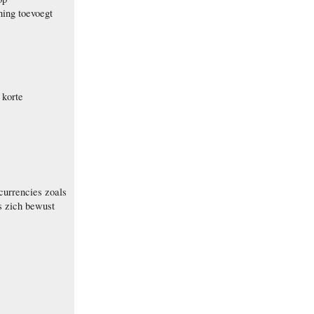
ning toevoegt
 korte
ocurrencies zoals
s zich bewust