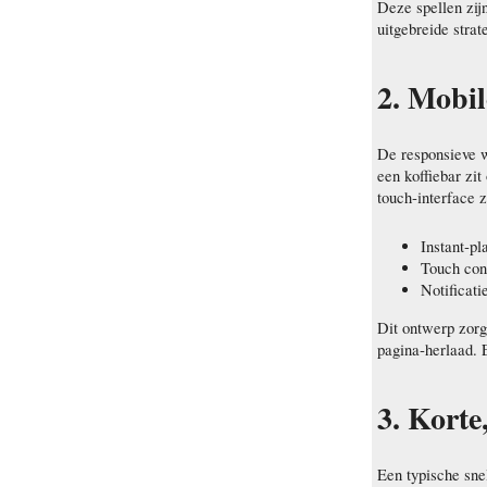
Deze spellen zij
uitgebreide strat
2. Mobil
De responsieve w
een koffiebar zit
touch‑interface 
Instant‑p
Touch cont
Notificat
Dit ontwerp zorg
pagina‑herlaad. E
3. Korte
Een typische snel