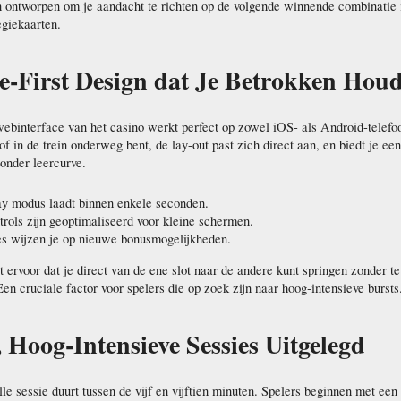
n ontworpen om je aandacht te richten op de volgende winnende combinatie 
egiekaarten.
e‑First Design dat Je Betrokken Houd
ebinterface van het casino werkt perfect op zowel iOS- als Android-telefoo
 of in de trein onderweg bent, de lay-out past zich direct aan, en biedt je ee
zonder leercurve.
lay modus laadt binnen enkele seconden.
rols zijn geoptimaliseerd voor kleine schermen.
ies wijzen je op nieuwe bonusmogelijkheden.
t ervoor dat je direct van de ene slot naar de andere kunt springen zonder t
en cruciale factor voor spelers die op zoek zijn naar hoog‑intensieve bursts
, Hoog‑Intensieve Sessies Uitgelegd
le sessie duurt tussen de vijf en vijftien minuten. Spelers beginnen met ee