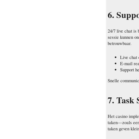
6. Suppo
24/7 live chat i
sessie kunnen on
betrouwbaar.
Live chat 
E-mail rea
Support h
Snelle communica
7. Task 
Het casino imple
taken—zoals een 
taken geven klei