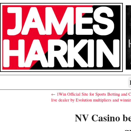
← 1Win Official Site for Sports Betting and
live dealer by Evolution multipliers and winn
NV Casino be