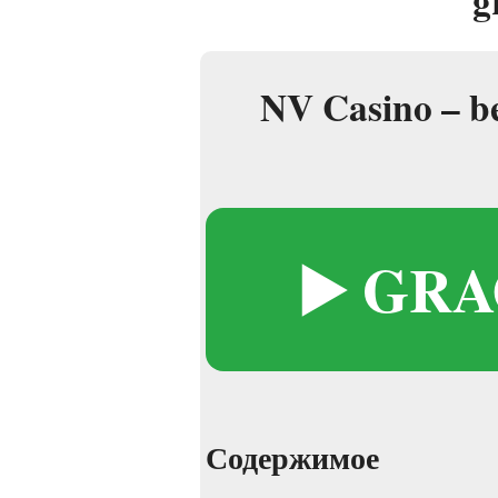
g
NV Casino – b
▶️ GR
Содержимое