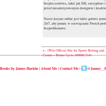
bezpieczeństwa, takie jak SSL encryption i 
przed nieautoryzowanym dostępem i kradzie
Nasze kasyno online jest także gotowe pomóc
24/7, aby pomóc w rozwiązaniu Twoich pro
bezproblemowe.
←
1Win Official Site for Sports Betting and
Casino – Bonus Up to 100000.7141
Books by James Harkin
About Me
Contact Me
@James__H