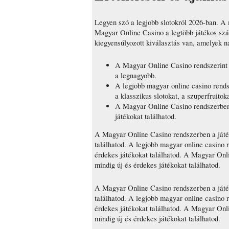
Legyen szó a legjobb slotokról 2026-ban. A 
Magyar Online Casino a legtöbb játékos szám
kiegyensúlyozott kiválasztás van, amelyek n
A Magyar Online Casino rendszerint 1
a legnagyobb.
A legjobb magyar online casino rends
a klasszikus slotokat, a szuperfruitok
A Magyar Online Casino rendszerben a
játékokat találhatod.
A Magyar Online Casino rendszerben a játék
találhatod. A legjobb magyar online casino 
érdekes játékokat találhatod. A Magyar Onli
mindig új és érdekes játékokat találhatod.
A Magyar Online Casino rendszerben a játék
találhatod. A legjobb magyar online casino 
érdekes játékokat találhatod. A Magyar Onli
mindig új és érdekes játékokat találhatod.