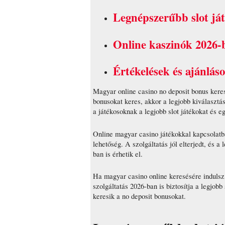
Legnépszerűbb slot já
Online kaszinók 2026-b
Értékelések és ajánlás
Magyar online casino no deposit bonus kere
bonusokat keres, akkor a legjobb kiválaszt
a játékosoknak a legjobb slot játékokat és eg
Online magyar casino játékokkal kapcsolatb
lehetőség. A szolgáltatás jól elterjedt, és a
ban is érhetik el.
Ha magyar casino online keresésére indulsz
szolgáltatás 2026-ban is biztosítja a legjobb
keresik a no deposit bonusokat.