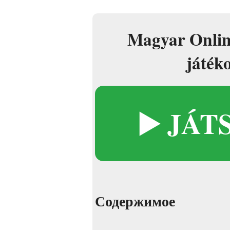
Magyar Online
játék
▶️ JÁT
Содержимое