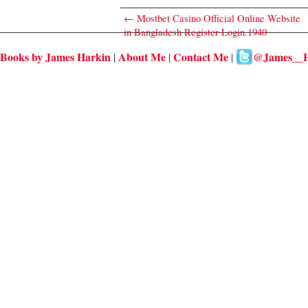
←
Mostbet Casino Official Online Website
in Bangladesh Register Login.1940
Books by James Harkin
About Me
Contact Me
@James__H