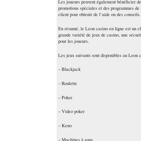
Les joueurs peuvent également bénéficier d
promotions spéciales et des programmes de 
client pour obtenir de l’aide ou des conseils.
En résumé, le Leon casino en ligne est un c
grande variété de jeux de casino, une sécuri
pour les joueurs.
Les jeux suivants sont disponibles au Leon c
– Blackjack
– Roulette
– Poker
– Video poker
– Keno
– Machines à sous