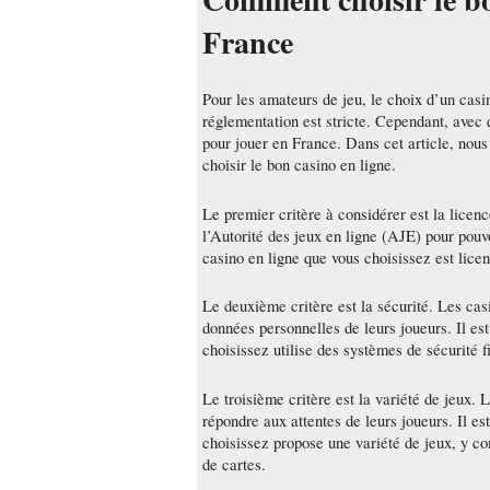
France
Pour les amateurs de jeu, le choix d’un casi
réglementation est stricte. Cependant, avec 
pour jouer en France. Dans cet article, nous
choisir le bon casino en ligne.
Le premier critère à considérer est la licenc
l’Autorité des jeux en ligne (AJE) pour pouvo
casino en ligne que vous choisissez est licenc
Le deuxième critère est la sécurité. Les casi
données personnelles de leurs joueurs. Il est
choisissez utilise des systèmes de sécurité f
Le troisième critère est la variété de jeux. 
répondre aux attentes de leurs joueurs. Il es
choisissez propose une variété de jeux, y co
de cartes.