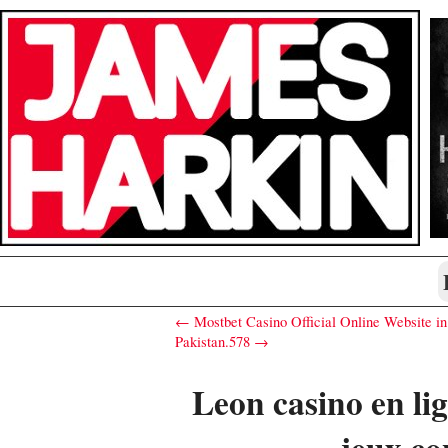
← Mostbet Casino Official Online Website in
Pakistan.578 →
Leon casino en li