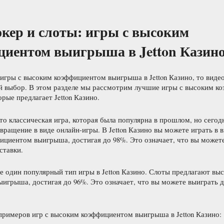
кер и слоты: игры с высоким
циентом выигрыша в Jetton Казин
игры с высоким коэффициентом выигрыша в Jetton Казино, то виде
ый выбор. В этом разделе мы рассмотрим лучшие игры с высоким к
рые предлагает Jetton Казино.
то классическая игра, которая была популярна в прошлом, но сегод
вращение в виде онлайн-игры. В Jetton Казино вы можете играть в 
ициентом выигрыша, достигая до 98%. Это означает, что вы может
ставки.
е один популярный тип игры в Jetton Казино. Слоты предлагают вы
игрыша, достигая до 96%. Это означает, что вы можете выиграть д
примеров игр с высоким коэффициентом выигрыша в Jetton Казино: