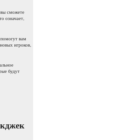
о вы сможете
то означает,
 помогут вам
 новых игроков,
еальное
рые будут
экджек