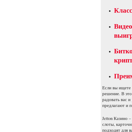
Класс
Видео
выигр
Битко
крип
Преим
Если вы ищете
решение. В это
радовать вас и
предлагают и п
Jetton Казино 
слоты, карточн
подходят для в