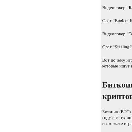
Видеопокер “R
Слот “Book of
Видеопокер “T
Слот “Sizzling
Вот почему иг
которые ищут в
Биткоин
крипто
Биткоин (BTC) 
году и с тех п
вы можете игра