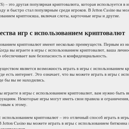
) – это другая популярная криптовалюта, которая используется в и
году и быстро стал популярным среди игроков. В Jetton Casino вы мо
ованием криптокэша, включая слоты, карточные игры и другие.
ства игр с использованием криптовалют
зованием криптовалют имеют несколько преимуществ. Первым из ни
огда вы играете в игры с использованием криптовалют, ваша лично
 обеспечивает вам безопасность и конфиденциальность.
уществом является возможность играть в игры с использованием к
где есть интернет. Это означает, что вы можете играть в игры с ис
де бы вы не находились.
ы играете в игры с использованием криптовалют, вам нужно быть 
рукциям. Некоторые игры могут иметь свои правила и ограничения
товым к этому.
с использованием криптовалют – это отличный способ играть в игр
В Jetton Casino вы можете играть в игры с использованием биткоина
 криптовалют.