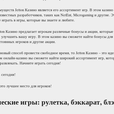
уществ Jetton Казино является его ассортимент игр. В этом казин
известных разработчиков, таких как NetEnt, Microgaming и другие. Э
 играть в игры, которые вы знаете и любите.
tton Казино предлагает игрокам различные бонусы и акции, которые
и улучшить вашу игру. В этом казино вы сможете найти бонусы для
тоянных игроков и другие акции.
новый способ провести свободное время, то Jetton Казино – это ид
м онлайн-казино вы сможете найти широкий ассортимент игр, кото
 развлекать. Начните играть сегодня!
 сегодня!
– это лучшее место для игроков!
еские игры: рулетка, бэккарат, бл