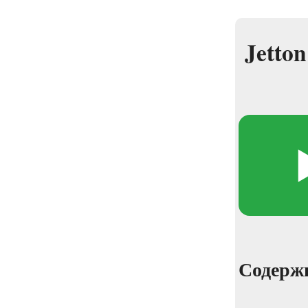
Jetto
Содерж