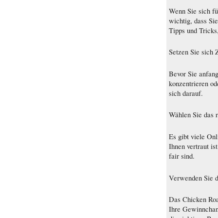
Wenn Sie sich fü
wichtig, dass Sie
Tipps und Tricks
Setzen Sie sich 
Bevor Sie anfange
konzentrieren od
sich darauf.
Wählen Sie das r
Es gibt viele On
Ihnen vertraut is
fair sind.
Verwenden Sie di
Das Chicken Road
Ihre Gewinnchanc