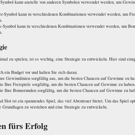
Symbol kann anstelle von anderen Symbolen verwendet werden, um Gewinn
er-Symbol kann in verschiedenen Kombinationen verwendet werden, um Fre
n.
-Symbol kann in verschiedenen Kombinationen verwendet werden, um Bo
n.
gie
mal zu spielen, ist es wichtig, eine Strategie zu entwickeln. Hier sind eini
ch ein Budget vor und halten Sie sich daran.
hre Gewinnlinien sorgfältig aus, um die besten Chancen auf Gewinne zu ha
e Ihre Freispiele sorgfältig, um die besten Chancen auf Gewinne zu haben
e Ihre Bonusrunden sorgfältig, um die besten Chancen auf Gewinne zu ha
 Slot ist ein spannendes Spiel, das viel Abenteuer bietet. Um das Spiel opt
die Grundlagen zu verstehen und eine Strategie zu entwickeln.
en fürs Erfolg