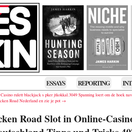
ESSAYS
REPORTING
IN
asino rulett blackjack s pker jtkokkal.3049
Spanning loert om de hoek navi
icken Road Nederland en zie je pot →
cken Road Slot in Online-Casino