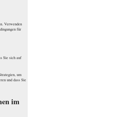
nen. Verwenden
edingungen für
ss Sie sich auf
Strategien, um
eren und dass Sie
nen im