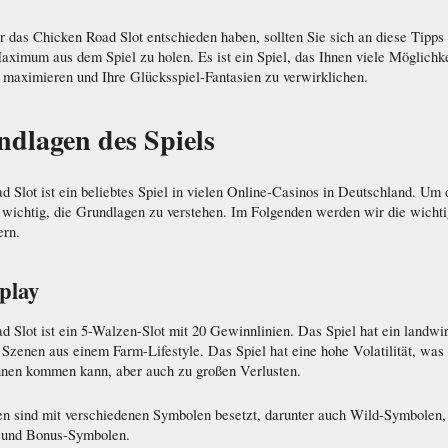
r das Chicken Road Slot entschieden haben, sollten Sie sich an diese Tipps
aximum aus dem Spiel zu holen. Es ist ein Spiel, das Ihnen viele Möglichke
maximieren und Ihre Glücksspiel-Fantasien zu verwirklichen.
ndlagen des Spiels
 Slot ist ein beliebtes Spiel in vielen Online-Casinos in Deutschland. Um 
es wichtig, die Grundlagen zu verstehen. Im Folgenden werden wir die wicht
ern.
play
 Slot ist ein 5-Walzen-Slot mit 20 Gewinnlinien. Das Spiel hat ein landwir
Szenen aus einem Farm-Lifestyle. Das Spiel hat eine hohe Volatilität, was 
nen kommen kann, aber auch zu großen Verlusten.
n sind mit verschiedenen Symbolen besetzt, darunter auch Wild-Symbolen, 
 und Bonus-Symbolen.