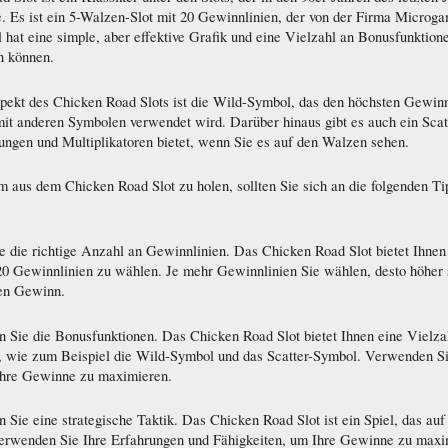
. Es ist ein 5-Walzen-Slot mit 20 Gewinnlinien, der von der Firma Microga
 hat eine simple, aber effektive Grafik und eine Vielzahl an Bonusfunktione
n können.
pekt des Chicken Road Slots ist die Wild-Symbol, das den höchsten Gewinn
it anderen Symbolen verwendet wird. Darüber hinaus gibt es auch ein Scat
ungen und Multiplikatoren bietet, wenn Sie es auf den Walzen sehen.
us dem Chicken Road Slot zu holen, sollten Sie sich an die folgenden Ti
e die richtige Anzahl an Gewinnlinien. Das Chicken Road Slot bietet Ihnen
0 Gewinnlinien zu wählen. Je mehr Gewinnlinien Sie wählen, desto höher 
en Gewinn.
 Sie die Bonusfunktionen. Das Chicken Road Slot bietet Ihnen eine Vielza
, wie zum Beispiel die Wild-Symbol und das Scatter-Symbol. Verwenden Si
Ihre Gewinne zu maximieren.
 Sie eine strategische Taktik. Das Chicken Road Slot ist ein Spiel, das auf
Verwenden Sie Ihre Erfahrungen und Fähigkeiten, um Ihre Gewinne zu maxi