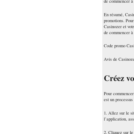
de commencer à 
En résumé, Casino
promotions. Pour
Casinozer et votr
de commencer à 
Code promo Cas
Avis de Casinozer
Créez v
Pour commencer à
est un processus 
1. Allez sur le s
l’application, as
2. Cliquez sur l