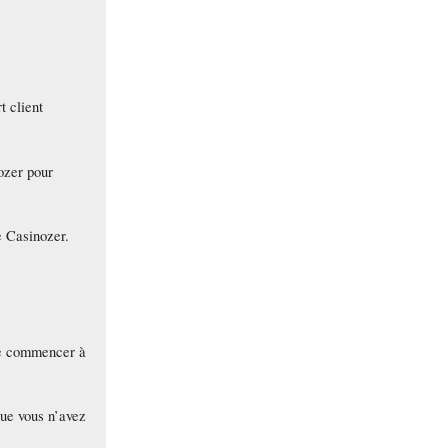
t client
ozer pour
e Casinozer.
 de commencer à
que vous n’avez