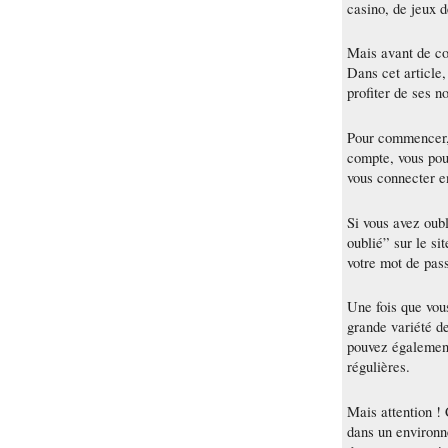
casino, de jeux d
Mais avant de co
Dans cet article
profiter de ses 
Pour commencer, 
compte, vous pou
vous connecter e
Si vous avez oubl
oublié” sur le si
votre mot de pas
Une fois que vou
grande variété d
pouvez également
régulières.
Mais attention ! 
dans un environne