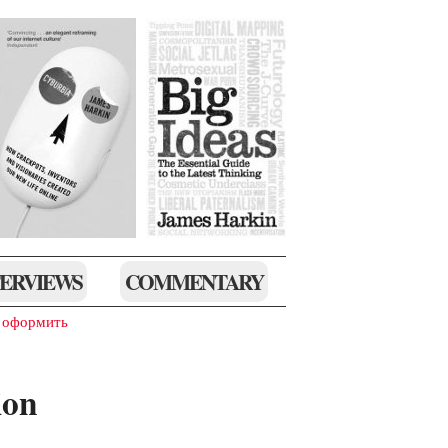
TERVIEWS
COMMENTARY
, оформить
ion