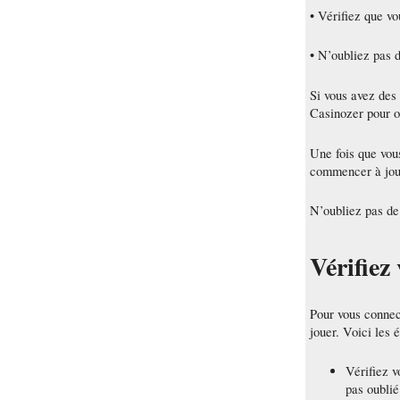
• Vérifiez que vo
• N’oubliez pas d
Si vous avez des
Casinozer pour ob
Une fois que vou
commencer à jou
N’oubliez pas de 
Vérifiez
Pour vous connec
jouer. Voici les 
Vérifiez v
pas oublié 