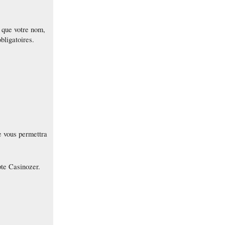
s que votre nom,
bligatoires.
e vous permettra
pte Casinozer.