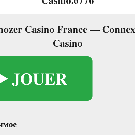
Casino.6776
nozer Casino France — Connex
Casino
▶️ JOUER
имое