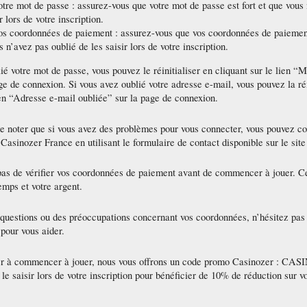
otre mot de passe : assurez-vous que votre mot de passe est fort et que vous
r lors de votre inscription.
vos coordonnées de paiement : assurez-vous que vos coordonnées de paiemen
s n’avez pas oublié de les saisir lors de votre inscription.
ié votre mot de passe, vous pouvez le réinitialiser en cliquant sur le lien “
ge de connexion. Si vous avez oublié votre adresse e-mail, vous pouvez la réi
ien “Adresse e-mail oubliée” sur la page de connexion.
de noter que si vous avez des problèmes pour vous connecter, vous pouvez co
 Casinozer France en utilisant le formulaire de contact disponible sur le sit
 pas de vérifier vos coordonnées de paiement avant de commencer à jouer. Ce
emps et votre argent.
 questions ou des préoccupations concernant vos coordonnées, n’hésitez pas 
our vous aider.
der à commencer à jouer, nous vous offrons un code promo Casinozer : C
le saisir lors de votre inscription pour bénéficier de 10% de réduction sur v