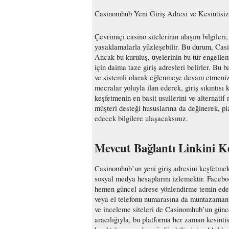
Casinomhub Yeni Giriş Adresi ve Kesintisiz
Çevrimiçi casino sitelerinin ulaşım bilgileri
yasaklamalarla yüzleşebilir. Bu durum, Casi
Ancak bu kuruluş, üyelerinin bu tür engelle
için daima taze giriş adresleri belirler. Bu
ve sistemli olarak eğlenmeye devam etmenizi 
mecralar yoluyla ilan ederek, giriş sıkıntısı
keşfetmenin en basit usullerini ve alternatif
müşteri desteği hususlarına da değinerek, p
edecek bilgilere ulaşacaksınız.
Mevcut Bağlantı Linkini Ke
Casinomhub’un yeni giriş adresini keşfetmek
sosyal medya hesaplarını izlemektir. Faceboo
hemen güncel adrese yönlendirme temin eder. 
veya el telefonu numarasına da muntazaman ye
ve inceleme siteleri de Casinomhub’un günce
aracılığıyla, bu platforma her zaman kesintis