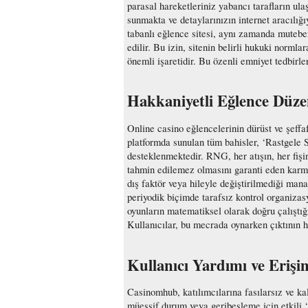
parasal hareketleriniz yabancı tarafların ul
sunmakta ve detaylarınızın internet aracılığı
tabanlı eğlence sitesi, aynı zamanda muteber
edilir. Bu izin, sitenin belirli hukuki norml
önemli işaretidir. Bu özenli emniyet tedbirl
Hakkaniyetli Eğlence Düzen
Online casino eğlencelerinin dürüst ve şeffa
platformda sunulan tüm bahisler, ‘Rastgele
desteklenmektedir. RNG, her atışın, her fiş
tahmin edilemez olmasını garanti eden karma
dış faktör veya hileyle değiştirilmediği mana
periyodik biçimde tarafsız kontrol organizasyo
oyunların matematiksel olarak doğru çalıştığ
Kullanıcılar, bu mecrada oynarken çıktının 
Kullanıcı Yardımı ve Erişi
Casinomhub, katılımcılarına fasılarsız ve kal
müessif durum veya geribesleme için etkili ‘