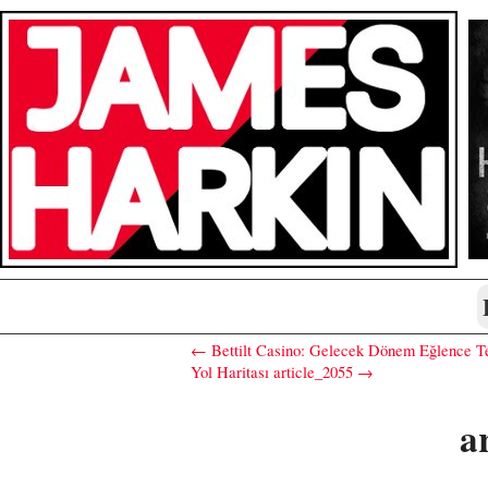
← Bettilt Casino: Gelecek Dönem Eğlence Te
Yol Haritası
article_2055 →
a