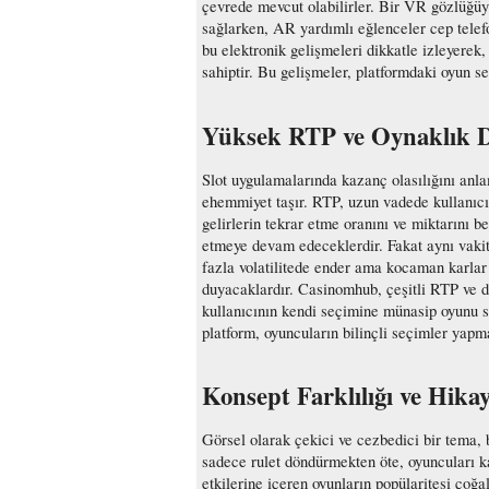
çevrede mevcut olabilirler. Bir VR gözlüğüy
sağlarken, AR yardımlı eğlenceler cep telefo
bu elektronik gelişmeleri dikkatle izleyerek,
sahiptir. Bu gelişmeler, platformdaki oyun s
Yüksek RTP ve Oynaklık D
Slot uygulamalarında kazanç olasılığını anla
ehemmiyet taşır. RTP, uzun vadede kullanıcıya
gelirlerin tekrar etme oranını ve miktarını b
etmeye devam edeceklerdir. Fakat aynı vakit
fazla volatilitede ender ama kocaman karlar 
duyacaklardır. Casinomhub, çeşitli RTP ve de
kullanıcının kendi seçimine münasip oyunu sa
platform, oyuncuların bilinçli seçimler yapma
Konsept Farklılığı ve Hik
Görsel olarak çekici ve cezbedici bir tema, 
sadece rulet döndürmekten öte, oyuncuları ka
etkilerine içeren oyunların popülaritesi çoğ