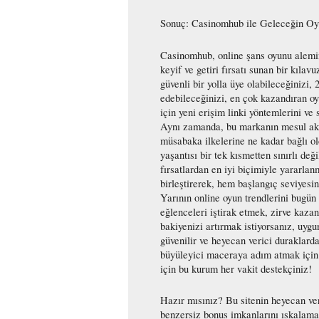
Sonuç: Casinomhub ile Geleceğin Oy
Casinomhub, online şans oyunu alemind
keyif ve getiri fırsatı sunan bir kıla
güvenli bir yolla üye olabileceğinizi, 
edebileceğinizi, en çok kazandıran oyun
için yeni erişim linki yöntemlerini ve 
Aynı zamanda, bu markanın mesul akti
müsabaka ilkelerine ne kadar bağlı o
yaşantısı bir tek kısmetten sınırlı değ
fırsatlardan en iyi biçimiyle yararlan
birleştirerek, hem başlangıç seviyesi
Yarının online oyun trendlerini bugün
eğlenceleri iştirak etmek, zirve kaza
bakiyenizi artırmak istiyorsanız, uyg
güvenilir ve heyecan verici duraklard
büyüleyici maceraya adım atmak için
için bu kurum her vakit destekçiniz!
Hazır mısınız? Bu sitenin heyecan ver
benzersiz bonus imkanlarını ıskalam