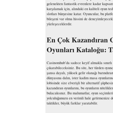
gelenekten fantastik evrenlere kadar kapsam
karşılamak için, alındaki en kaliteli oyun ted
slotları bünyesine katar. Oyuncular, bu pla
bileşeni var olma hissini de deneyimleyecek
yüzleşeceklerdir.
En Çok Kazandıran 
Oyunları Kataloğu: Ta
Casinomhub’da sadece keyif almakla sınırlı
çıkarabileceksiniz. Bu site, her türden oyu
şansa dayalı, yüksek gelir olanağı barındıran 
dünyasına dalın, ister kadim masa oyunların
lobisinde size elverişli bir alternatif şüphe
kazandıran oyunlarını, bu oyunların nitelikle
bulacaksınız. Bu malumatlar, oyun seçimleri
yolculuğunuzu en verimli hale getirmenize d
taktikler, büyük farklar yaratabilir.