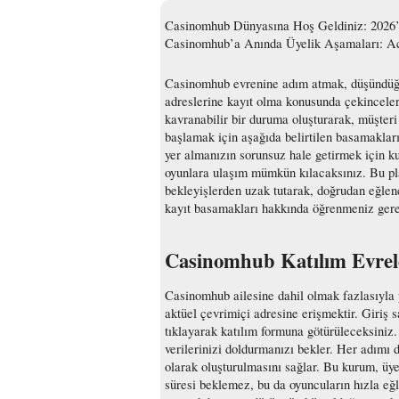
Casinomhub Dünyasına Hoş Geldiniz: 2026’n
Casinomhub’a Anında Üyelik Aşamaları: Ac
Casinomhub evrenine adım atmak, düşündüğün
adreslerine kayıt olma konusunda çekinceleri
kavranabilir bir duruma oluşturarak, müşter
başlamak için aşağıda belirtilen basamakları
yer almanızın sorunsuz hale getirmek için ku
oyunlara ulaşım mümkün kılacaksınız. Bu pl
bekleyişlerden uzak tutarak, doğrudan eğl
kayıt basamakları hakkında öğrenmeniz gere
Casinomhub Katılım Evrele
Casinomhub ailesine dahil olmak fazlasıyla pr
aktüel çevrimiçi adresine erişmektir. Giriş 
tıklayarak katılım formuna götürüleceksiniz.
verilerinizi doldurmanızı bekler. Her adımı 
olarak oluşturulmasını sağlar. Bu kurum, ü
süresi beklemez, bu da oyuncuların hızla eğ