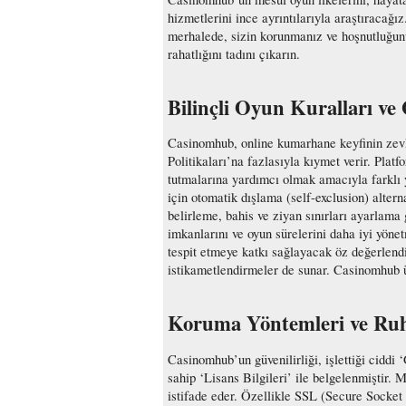
hizmetlerini ince ayrıntılarıyla araştıracağ
merhalede, sizin korunmanız ve hoşnutluğun
rahatlığını tadını çıkarın.
Bilinçli Oyun Kuralları ve 
Casinomhub, online kumarhane keyfinin zev
Politikaları’na fazlasıyla kıymet verir. Platf
tutmalarına yardımcı olmak amacıyla farklı y
için otomatik dışlama (self-exclusion) altern
belirleme, bahis ve ziyan sınırları ayarlama g
imkanlarını ve oyun sürelerini daha iyi yönet
tespit etmeye katkı sağlayacak öz değerlend
istikametlendirmeler de sunar. Casinomhub üy
Koruma Yöntemleri ve Ruhs
Casinomhub’un güvenilirliği, işlettiği ciddi 
sahip ‘Lisans Bilgileri’ ile belgelenmiştir. M
istifade eder. Özellikle SSL (Secure Socket 