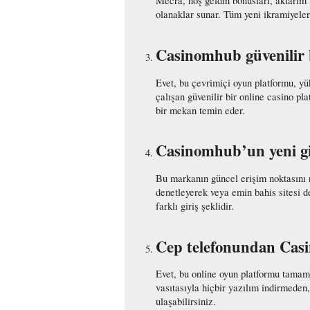
Mecra, hoş geldin bonusları, aktarım ik
olanaklar sunar. Tüm yeni ikramiyele
Casinomhub güvenilir 
Evet, bu çevrimiçi oyun platformu, yük
çalışan güvenilir bir online casino p
bir mekan temin eder.
Casinomhub’un yeni gi
Bu markanın güncel erişim noktasını 
denetleyerek veya emin bahis sitesi d
farklı giriş şeklidir.
Cep telefonundan Casi
Evet, bu online oyun platformu tamam
vasıtasıyla hiçbir yazılım indirmeden
ulaşabilirsiniz.