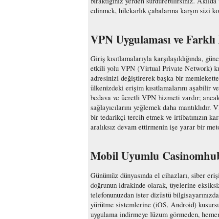
bıraktığınız yerden sürdürebilirsiniz. Akılda 
edinmek, hilekarlık çabalarına karşın sizi ko
VPN Uygulaması ve Farklı B
Giriş kısıtlamalarıyla karşılaşıldığında, gü
etkili yolu VPN (Virtual Private Network) ku
adresinizi değiştirerek başka bir memlekette
ülkenizdeki erişim kısıtlamalarını aşabilir ve
bedava ve ücretli VPN hizmeti vardır; anca
sağlayıcılarını yeğlemek daha mantıklıdır.
bir tedarikçi tercih etmek ve irtibatınızın k
aralıksız devam ettirmenin işe yarar bir met
Mobil Uyumlu Casinomhu
Günümüz dünyasında el cihazları, siber eri
doğrunun idrakinde olarak, üyelerine eksiksiz
telefonunuzdan ister dizüstü bilgisayarınızd
yürütme sistemlerine (iOS, Android) kusursu
uygulama indirmeye lüzum görmeden, hemen ce