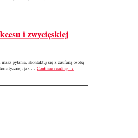
ukcesu i zwycięskiej
masz pytania, skontaktuj się z zaufaną osobą
matematycznej: jak …
Continue reading
→