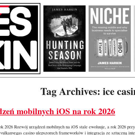
Tag Archives: ice cas
dzeń mobilnych iOS na rok 2026
ok 2026 Rozwój urządzeń mobilnych na iOS stale ewoluuje, a rok 2026 prz
, vulkanvegas casino ulepszonych frameworków i integracja ze sztuczną in