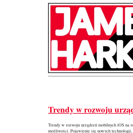
Trendy w rozwoju urzą
Trendy w rozwoju urządzeń mobilnych iOS na r
możliwości. Pojawienie się nowych technologii