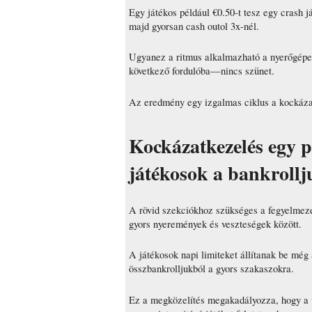
Egy játékos például €0.50-t tesz egy crash j
majd gyorsan cash outol 3x-nél.
Ugyanez a ritmus alkalmazható a nyerőgépekné
következő fordulóba—nincs szünet.
Az eredmény egy izgalmas ciklus a kockázatr
Kockázatkezelés egy pi
játékosok a bankrollj
A rövid szekciókhoz szükséges a fegyelmeze
gyors nyeremények és veszteségek között.
A játékosok napi limiteket állítanak be még
összbankrolljukból a gyors szakaszokra.
Ez a megközelítés megakadályozza, hogy a v