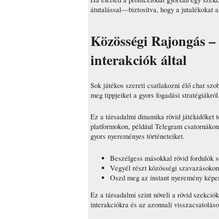
átutalással—biztosítva, hogy a jutalékokat 
Közösségi Rajongás – 
interakciók által
Sok játékos szereti csatlakozni élő chat sz
meg tippjeiket a gyors fogadási stratégiákról
Ez a társadalmi dinamika rövid játékidőket 
platformokon, például Telegram csatornákon
gyors nyereményes történeteiket.
Beszélgess másokkal rövid fordulók sor
Vegyél részt közösségi szavazásokon
Oszd meg az instant nyeremény képern
Ez a társadalmi szint növeli a rövid szekció
interakciókra és az azonnali visszacsatoláso