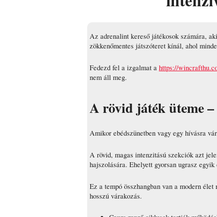
intenzí
Az adrenalint kereső játékosok számára, ak
zökkenőmentes játszóteret kínál, ahol minde
Fedezd fel a izgalmat a
https://wincrafthu.c
nem áll meg.
A rövid játék üteme –
Amikor ebédszünetben vagy egy hívásra várva
A rövid, magas intenzitású szekciók azt jel
hajszolására. Ehelyett gyorsan ugrasz egyi
Ez a tempó összhangban van a modern élet r
hosszú várakozás.