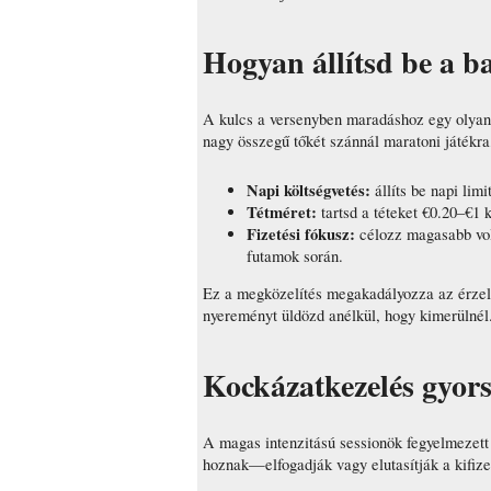
Hogyan állítsd be a b
A kulcs a versenyben maradáshoz egy olyan 
nagy összegű tőkét szánnál maratoni játékr
Napi költségvetés:
állíts be napi limi
Tétméret:
tartsd a téteket €0.20–€1 
Fizetési fókusz:
célozz magasabb vola
futamok során.
Ez a megközelítés megakadályozza az érzelm
nyereményt üldözd anélkül, hogy kimerülnél
Kockázatkezelés gyors
A magas intenzitású sessionök fegyelmezett
hoznak—elfogadják vagy elutasítják a kifizet