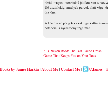
rövid, magas intenzitású játékra van tervez
élő asztalokig, amelyek percek alatt véget 
ösztönzi.
A következő pörgetés csak egy kattintás—ne 
potenciális nyeremény izgalmát.
←
Chicken Road: The Fast‑Paced Crash
Game That Keeps You on Your Toes
Books by James Harkin
About Me
Contact Me
@James__H