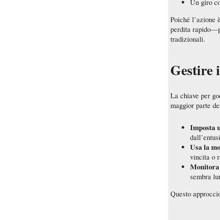
Un giro co
Poiché l’azione è
perdita rapido—pe
tradizionali.
Gestire 
La chiave per god
maggior parte dei
Imposta u
dall’entus
Usa la mo
vincita o 
Monitora 
sembra lun
Questo approccio 