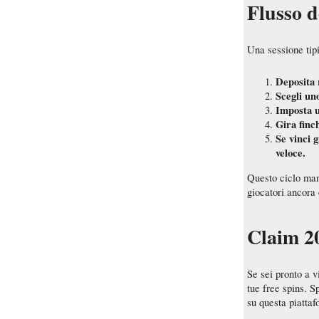
Flusso d
Una sessione tipi
Deposita 
Scegli uno
Imposta u
Gira finch
Se vinci g
veloce.
Questo ciclo mant
giocatori ancora
Claim 2
Se sei pronto a v
tue free spins. 
su questa piattaf