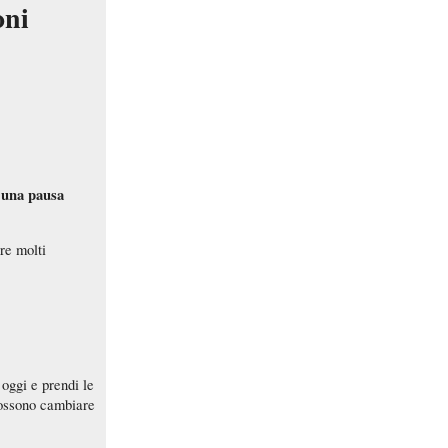
oni
i una pausa
re molti
 oggi e prendi le
possono cambiare