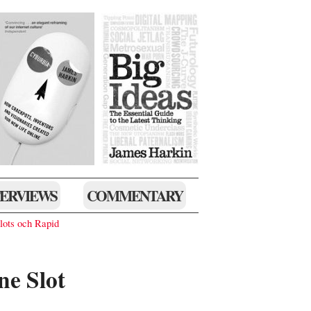
TERVIEWS
COMMENTARY
Slots och Rapid
ne Slot