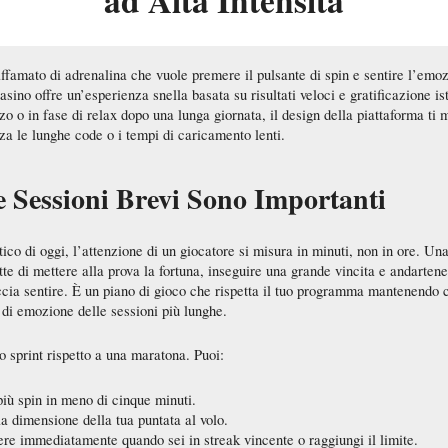
ad Alta Intensità
affamato di adrenalina che vuole premere il pulsante di spin e sentire l’emo
asino offre un’esperienza snella basata su risultati veloci e gratificazione i
zo o in fase di relax dopo una lunga giornata, il design della piattaforma ti 
a le lunghe code o i tempi di caricamento lenti.
e Sessioni Brevi Sono Importanti
co di oggi, l’attenzione di un giocatore si misura in minuti, non in ore. Un
tte di mettere alla prova la fortuna, inseguire una grande vincita e andarten
ccia sentire. È un piano di gioco che rispetta il tuo programma mantenendo
 di emozione delle sessioni più lunghe.
 sprint rispetto a una maratona. Puoi:
iù spin in meno di cinque minuti.
a dimensione della tua puntata al volo.
re immediatamente quando sei in streak vincente o raggiungi il limite.