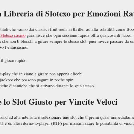
 Libreria di Slotexo per Emozioni Ra
titoli che vanno dai classici fruit reels ai thriller ad alta volatilità come B
,
Slotexo casino
garantisce che ogni sessione rapida offra qualcosa di nuovo.
ca che non ti blocchi a girare sempre lo stesso slot; puoi invece passare da un
vo l’entusiasmo.
 il gioco rapido:
nt‑play che iniziano a girare non appena clicchi.
 jackpot che possono pagare in poche spin.
tiche dinamiche che si attivano durante lo spin stesso.
e lo Slot Giusto per Vincite Veloci
round ad alta intensità è selezionare uno slot che ti premi quasi immediatame
ità e un alto ritorno‑to‑player (RTP) per massimizzare le possibilità di vincit