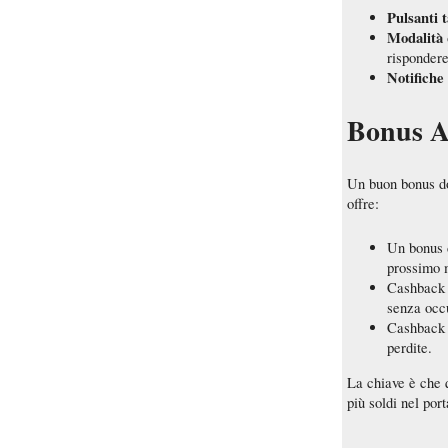
Pulsanti 
Modalità
risponder
Notifiche
Bonus Ad
Un buon bonus do
offre:
Un bonus 
prossimo 
Cashback 
senza occu
Cashback l
perdite.
La chiave è che 
più soldi nel port