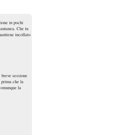
zione in pochi
stantanea. Che tu
mantiene incollato
a breve sessione
e prima che la
 comunque la