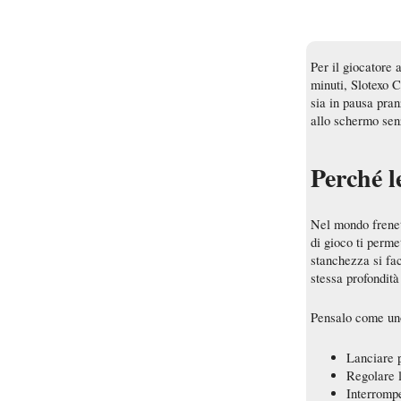
Per il giocatore 
minuti, Slotexo C
sia in pausa pran
allo schermo senz
Perché l
Nel mondo freneti
di gioco ti perme
stanchezza si fa
stessa profondità
Pensalo come uno
Lanciare p
Regolare l
Interrompe