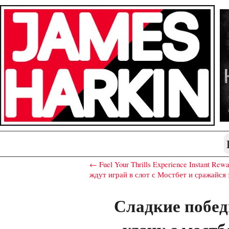
← Fuel Your Thrills Experience Instant Rewa
ждут играй в слот с Мостбет и сражайся
Сладкие побед