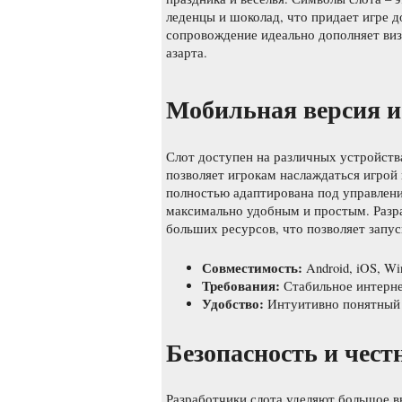
леденцы и шоколад, что придает игре 
сопровождение идеально дополняет ви
азарта.
Мобильная версия и
Слот доступен на различных устройст
позволяет игрокам наслаждаться игрой 
полностью адаптирована под управлени
максимально удобным и простым. Разра
больших ресурсов, что позволяет запус
Совместимость:
Android, iOS, W
Требования:
Стабильное интерне
Удобство:
Интуитивно понятный 
Безопасность и чест
Разработчики слота уделяют большое в