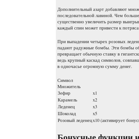
Дополнительный азарт добавляют множ
последовательной лавиной. Чем больше
существенно увеличить размер выигрыш
каждый спин может привести к потряс
При выпадении четырех розовых леденц
падают радужные бомбы. Эти бомбы об
превращает обычную ставку в гигантс
ведь крупный каскад символов, совпа
в одночасье огромную сумму денег.
Символ
Множитель
Зефир
x1
Карамель
x2
Леденец
x3
Шоколад
x5
Розовый леденец
x10 (активирует бону
Бонусные функции 