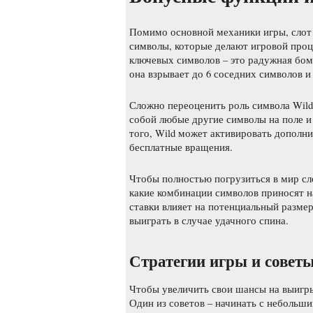
Помимо основной механики игры, слот
символы, которые делают игровой про
ключевых символов – это радужная бом
она взрывает до 6 соседних символов 
Сложно переоценить роль символа Wild
собой любые другие символы на поле 
того, Wild может активировать дополн
бесплатные вращения.
Чтобы полностью погрузиться в мир сло
какие комбинации символов приносят н
ставки влияет на потенциальный разме
выиграть в случае удачного спина.
Стратегии игры и совет
Чтобы увеличить свои шансы на выигр
Один из советов – начинать с небольши