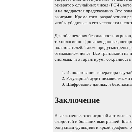
генератор случайных чисел (ГСЧ), кот
и не поддаются предсказанию. Это озна
выигрыш. Кроме того, разработчики ре
чтобы убедиться в его честности и соо
Для обеспечения безопасности игроков
технологии шифрования данных, кото
пользователей. Также предусмотрены 
отмыванием денег. Все транзакции на 
системы, что гарантирует сохранность 
Использование генератора случа
Регулярный аудит независимыми
Шифрование данных и безопасны
Заключение
В заключение, этот игровой автомат – 
сладостей и больших выигрышей. Благо
бонусным функциям и яркой графике, 