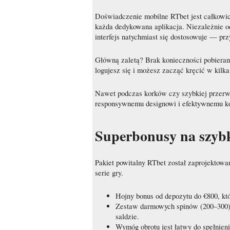
Doświadczenie mobilne RTbet jest całkowici
każda dedykowana aplikacja. Niezależnie od
interfejs natychmiast się dostosowuje — prz
Główną zaletą? Brak konieczności pobierania
logujesz się i możesz zacząć kręcić w kilka
Nawet podczas korków czy szybkiej przerwy
responsywnemu designowi i efektywnemu k
Superbonusy na szybk
Pakiet powitalny RTbet został zaprojektowa
serie gry.
Hojny bonus od depozytu do €800, kt
Zestaw darmowych spinów (200–300),
saldzie.
Wymóg obrotu jest łatwy do spełnien