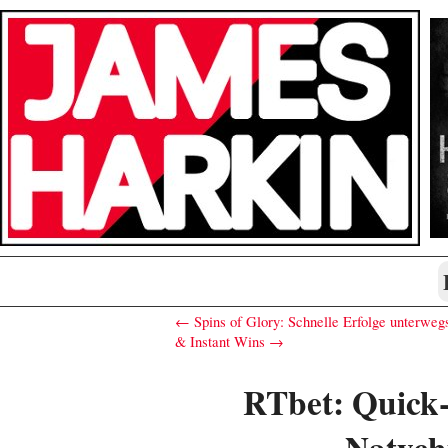
← Spins of Glory: Schnelle Erfolge unterwegs
& Instant Wins →
RTbet: Quick‑