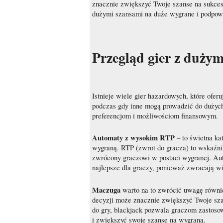
znacznie zwiększyć Twoje szanse na sukces
dużymi szansami na duże wygrane i podpowi
Przegląd gier z duży
Istnieje wiele gier hazardowych, które ofer
podczas gdy inne mogą prowadzić do dużyc
preferencjom i możliwościom finansowym.
Automaty z wysokim RTP
– to świetna kat
wygraną. RTP (zwrot do gracza) to wskaźnik
zwrócony graczowi w postaci wygranej. A
najlepsze dla graczy, ponieważ zwracają w
Maczuga
warto na to zwrócić uwagę również
decyzji może znacznie zwiększyć Twoje sz
do gry, blackjack pozwala graczom zastos
i zwiększyć swoje szanse na wygraną.