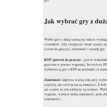
Jak wybrać gry z duż
Wybór gier z dużą szansą na sukces wymag
czynników. Aby zwiększyć swoje szanse na
(zwrot do gracza), zmienność i zasady gry.
RTP (powrót do gracza)
– jest to wskaźni
graczom w postaci wygranej. Im wyższy RT
wyborem są gry z RTP na poziomie co najmn
Zmienność
odgrywa ważną rolę przy wyborz
częściej, ale zazwyczaj są mniejsze. Z kol
ale szanse na ich zdobycie są rzadsze. Wybó
wygrane, wybierz niską zmienność, jeśli ch
zmienności.