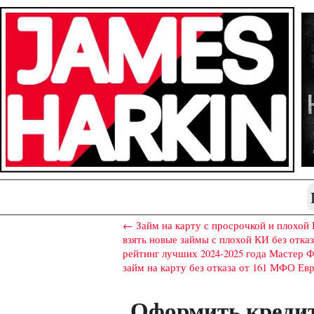
← Займ на карту с просрочкой и плохо
взять новые займы с плохой КИ без отка
рейтинг лучших 2024-2025 года Мастер Ф
займ на карту без отказа от 161 МФО Е
Оформить креди