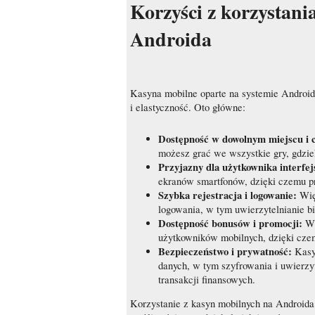
Korzyści z korzystani
Androida
Kasyna mobilne oparte na systemie Androi
i elastyczność. Oto główne:
Dostępność w dowolnym miejscu i c
możesz grać we wszystkie gry, gdzie
Przyjazny dla użytkownika interfej
ekranów smartfonów, dzięki czemu proc
Szybka rejestracja i logowanie:
Więk
logowania, w tym uwierzytelnianie b
Dostępność bonusów i promocji:
Wi
użytkowników mobilnych, dzięki czemu
Bezpieczeństwo i prywatność:
Kasyn
danych, w tym szyfrowania i uwierz
transakcji finansowych.
Korzystanie z kasyn mobilnych na Androida