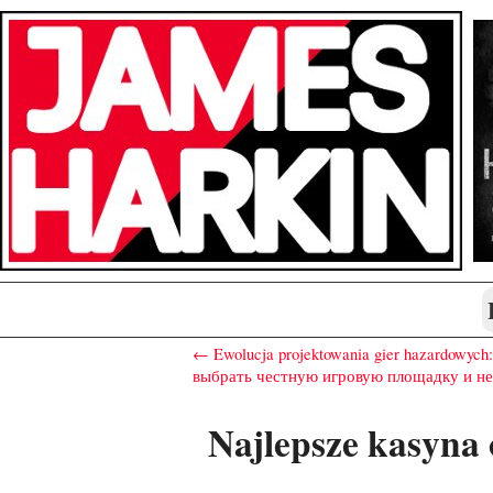
← Ewolucja projektowania gier hazardowych:
выбрать честную игровую площадку и не
Najlepsze kasyna