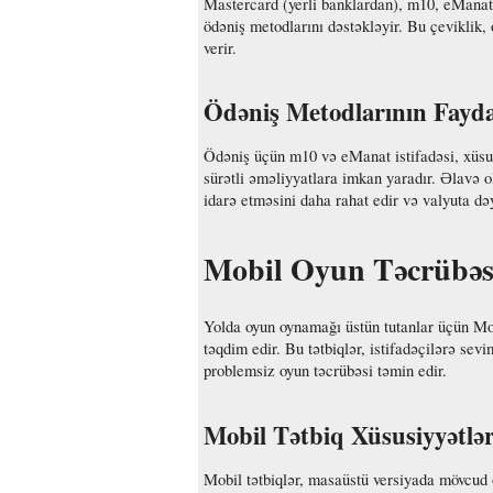
Mastercard (yerli banklardan), m10, eManat
ödəniş metodlarını dəstəkləyir. Bu çeviklik
verir.
Ödəniş Metodlarının Fayda
Ödəniş üçün m10 və eManat istifadəsi, xüsu
sürətli əməliyyatlara imkan yaradır. Əlavə o
idarə etməsini daha rahat edir və valyuta dəy
Mobil Oyun Təcrübəs
Yolda oyun oynamağı üstün tutanlar üçün M
təqdim edir. Bu tətbiqlər, istifadəçilərə se
problemsiz oyun təcrübəsi təmin edir.
Mobil Tətbiq Xüsusiyyətlər
Mobil tətbiqlər, masaüstü versiyada mövcud 