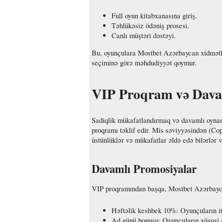
Full oyun kitabxanasına giriş.
Təhlükəsiz ödəniş prosesi.
Canlı müştəri dəstəyi.
Bu, oyunçulara Mostbet Azərbaycan xidmətlə
seçiminə görə məhdudiyyət qoymur.
VIP Proqram və Dava
Sadiqlik mükafatlandırmaq və davamlı oyna
proqramı təklif edir. Mis səviyyəsindən (Co
üstünlüklər və mükafatlar əldə edə bilərlər v
Davamlı Promosiyalar
VIP proqramından başqa, Mostbet Azərbayca
Həftəlik keshbek 10%: Oyunçuların itk
Ad günü bonusu: Oyunçuların xüsusi 