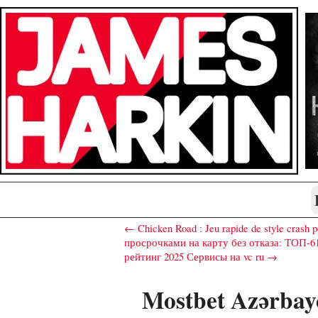
← Chicken Road : Jeu rapide de style crash p
просрочками на карту без отказа: ТОП-
рейтинг 2025 Сервисы на vc ru →
Mostbet Azərbay