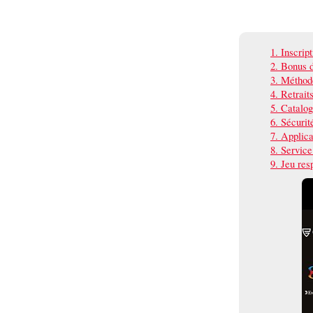
1. Inscrip
2. Bonus d
3. Méthod
4. Retraits
5. Catalog
6. Sécurit
7. Applica
8. Service
9. Jeu res