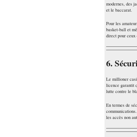
modernes, des jac
et le baccarat.
Pour les amateurs
basket‑ball et mê
direct pour ceux
6. Sécur
Le millioner cas
licence garantit 
lutte contre le b
En termes de sécu
communications. 
les accès non aut