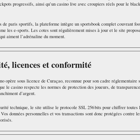
kpots progressifs, ainsi qu’un casino live avec croupiers réels pour le black
 de paris sportifs, la plateforme intègre un sportsbook complet couvrant foot
me les e‑sports. Les cotes sont régulièrement mises à jour et le site propos
 qui aiment l’adrénaline du moment.
ité, licences et conformité
ino opère sous licence de Curaçao, reconnue pour son cadre réglementaire st
que le casino respecte les normes de protection des joueurs, de transparence
lanchiment d’argent.
rité technique, le site utilise le protocole SSL 256 bits pour chiffrer toutes 
Vos données personnelles et vos transactions sont donc protégées contre les
orisés.