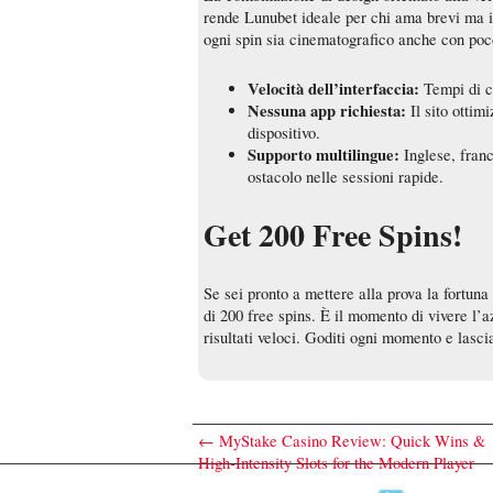
rende Lunubet ideale per chi ama brevi ma i
ogni spin sia cinematografico anche con poc
Velocità dell’interfaccia:
Tempi di ca
Nessuna app richiesta:
Il sito ottim
dispositivo.
Supporto multilingue:
Inglese, franc
ostacolo nelle sessioni rapide.
Get 200 Free Spins!
Se sei pronto a mettere alla prova la fortuna i
di 200 free spins. È il momento di vivere l’
risultati veloci. Goditi ogni momento e lasci
←
MyStake Casino Review: Quick Wins &
High‑Intensity Slots for the Modern Player