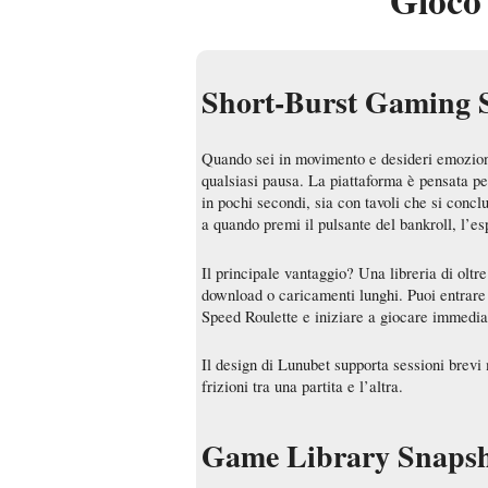
Gioco
Short‑Burst Gaming S
Quando sei in movimento e desideri emozioni
qualsiasi pausa. La piattaforma è pensata per
in pochi secondi, sia con tavoli che si concl
a quando premi il pulsante del bankroll, l’e
Il principale vantaggio? Una libreria di oltr
download o caricamenti lunghi. Puoi entrare
Speed Roulette e iniziare a giocare immedi
Il design di Lunubet supporta sessioni brevi
frizioni tra una partita e l’altra.
Game Library Snaps