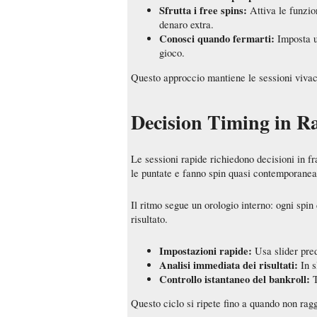
Sfrutta i free spins:
Attiva le funzion
denaro extra.
Conosci quando fermarti:
Imposta un
gioco.
Questo approccio mantiene le sessioni vivaci
Decision Timing in R
Le sessioni rapide richiedono decisioni in fr
le puntate e fanno spin quasi contemporane
Il ritmo segue un orologio interno: ogni spin
risultato.
Impostazioni rapide:
Usa slider pred
Analisi immediata dei risultati:
In s
Controllo istantaneo del bankroll:
T
Questo ciclo si ripete fino a quando non ragg