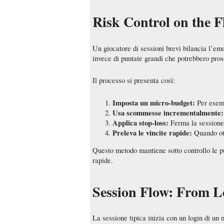
Risk Control on the F
Un giocatore di sessioni brevi bilancia l’em
invece di puntate grandi che potrebbero prosc
Il processo si presenta così:
Imposta un micro‑budget:
Per esemp
Usa scommesse incrementalmente:
Applica stop‑loss:
Ferma la sessione 
Preleva le vincite rapide:
Quando otti
Questo metodo mantiene sotto controllo le pu
rapide.
Session Flow: From L
La sessione tipica inizia con un login di un 