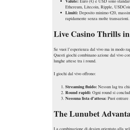
Valute:
Euro (€) e USD sono standard
Ethereum, Litecoin, Ripple, USDCoi
Limiti:
Deposito minimo €20, massimo 
rapidamente senza molte transazioni.
Live Casino Thrills in
Se vuoi l’esperienza dal vivo ma in modo ra
Questi giochi combinano azione dal vivo con 
lunghe attese tra i round.
I giochi dal vivo offrono:
Streaming fluido:
Nessun lag tra chia
Round rapidi:
Ogni round si conclud
Nessuna lista d’attesa:
Puoi entrare 
The Lunubet Advanta
La combinazione di design orientato alla velo