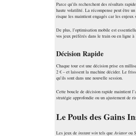
Parce qu’ils recherchent des résultats rapid
haute volatilité. La récompense peut être un
risque les maintient engagés car les enjeux s
De plus, l’optimisation mobile est essentie
vos jeux préférés dans le train ou en ligne à
Décision Rapide
Chaque tour est une décision prise en milli
2 € – et laissent la machine décider. Le fris
qu’ils sont dans une nouvelle session.
Cette boucle de décision rapide maintient l
stratégie approfondie ou un ajustement de ris
Le Pouls des Gains In
instant win
Aviator
Les jeux de
tels que
ou