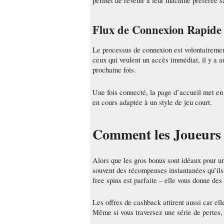
permet de revenir à leur machine préférée s
Flux de Connexion Rapide
Le processus de connexion est volontairement
ceux qui veulent un accès immédiat, il y a a
prochaine fois.
Une fois connecté, la page d’accueil met en
en cours adaptée à un style de jeu court.
Comment les Joueurs 
Alors que les gros bonus sont idéaux pour un
souvent des récompenses instantanées qu’il
free spins est parfaite – elle vous donne de
Les offres de cashback attirent aussi car ell
Même si vous traversez une série de pertes,