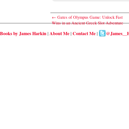
←
Gates of Olympus Game: Unlock Fast
Wins in an Ancient Greek Slot Adventure
Books by James Harkin
About Me
Contact Me
@James__H