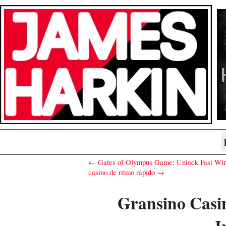
← Gates of Olympus Game: Unlock Fast Wins
casino de ritmo rápido →
Gransino Casin