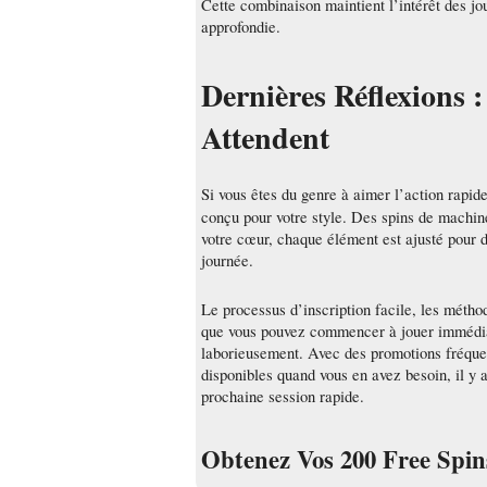
Cette combinaison maintient l’intérêt des jou
approfondie.
Dernières Réflexions 
Attendent
Si vous êtes du genre à aimer l’action rapide
conçu pour votre style. Des spins de machin
votre cœur, chaque élément est ajusté pour de
journée.
Le processus d’inscription facile, les métho
que vous pouvez commencer à jouer immédia
laborieusement. Avec des promotions fréquen
disponibles quand vous en avez besoin, il y 
prochaine session rapide.
Obtenez Vos 200 Free Spin