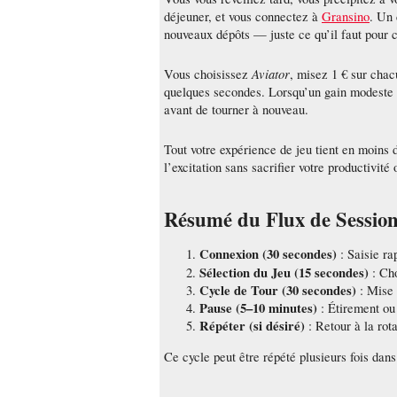
déjeuner, et vous connectez à
Gransino
. Un 
nouveaux dépôts — juste ce qu’il faut pour
Aviator
Vous choisissez
, misez 1 € sur chac
quelques secondes. Lorsqu’un gain modeste ap
avant de tourner à nouveau.
Tout votre expérience de jeu tient en moins
l’excitation sans sacrifier votre productivité
Résumé du Flux de Sessio
Connexion (30 secondes)
: Saisie ra
Sélection du Jeu (15 secondes)
: Cho
Cycle de Tour (30 secondes)
: Mise 
Pause (5–10 minutes)
: Étirement ou 
Répéter (si désiré)
: Retour à la rot
Ce cycle peut être répété plusieurs fois dan