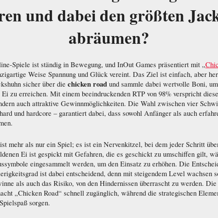
ren und dabei den größten Jac
abräumen?
ine-Spiele ist ständig in Bewegung, und InOut Games präsentiert mit „
Chi
inzigartige Weise Spannung und Glück vereint. Das Ziel ist einfach, aber he
chicken road
ckshuhn sicher über die
und sammle dabei wertvolle Boni, um 
 Ei zu erreichen. Mit einem beeindruckenden RTP von 98% verspricht dieses
ndern auch attraktive Gewinnmöglichkeiten. Die Wahl zwischen vier Schwi
hard und hardcore – garantiert dabei, dass sowohl Anfänger als auch erfahr
men.
t mehr als nur ein Spiel; es ist ein Nervenkitzel, bei dem jeder Schritt übe
enen Ei ist gespickt mit Gefahren, die es geschickt zu umschiffen gilt, w
nussymbole eingesammelt werden, um den Einsatz zu erhöhen. Die Entschei
rigkeitsgrad ist dabei entscheidend, denn mit steigendem Level wachsen s
inne als auch das Risiko, von den Hindernissen überrascht zu werden. Die
cht „Chicken Road“ schnell zugänglich, während die strategischen Elemen
Spielspaß sorgen.