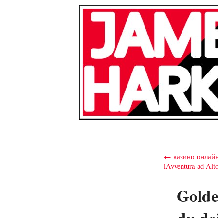
← казино онлайн
lAvventura ad Alt
Golde