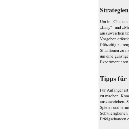
Strategien
Um in „Chicken R
„Easy“- und „Med
auszuweichen un
Vorgehen erforde
frühzeitig zu re
Situationen zu m
um eine günstige
Experimentieren 
Tipps für
Für Anfänger ist
zu machen. Konze
auszuweichen. Sa
Spieler und lern
Schwierigkeiten 
Erfolgschancen 