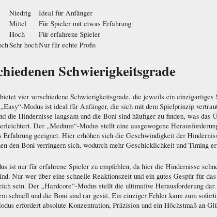
Niedrig
Ideal für Anfänger
Mittel
Für Spieler mit etwas Erfahrung
Hoch
Für erfahrene Spieler
och
Sehr hoch
Nur für echte Profis
chiedenen Schwierigkeitsgrade
ietet vier verschiedene Schwierigkeitsgrade, die jeweils ein einzigartiges 
 „Easy“-Modus ist ideal für Anfänger, die sich mit dem Spielprinzip vertra
nd die Hindernisse langsam und die Boni sind häufiger zu finden, was das 
 erleichtert. Der „Medium“-Modus stellt eine ausgewogene Herausforderung 
s Erfahrung geeignet. Hier erhöhen sich die Geschwindigkeit der Hindernis
n den Boni verringern sich, wodurch mehr Geschicklichkeit und Timing erf
 ist nur für erfahrene Spieler zu empfehlen, da hier die Hindernisse schne
ind. Nur wer über eine schnelle Reaktionszeit und ein gutes Gespür für das 
reich sein. Der „Hardcore“-Modus stellt die ultimative Herausforderung dar.
em schnell und die Boni sind rar gesät. Ein einziger Fehler kann zum sofort
odus erfordert absolute Konzentration, Präzision und ein Höchstmaß an Gl