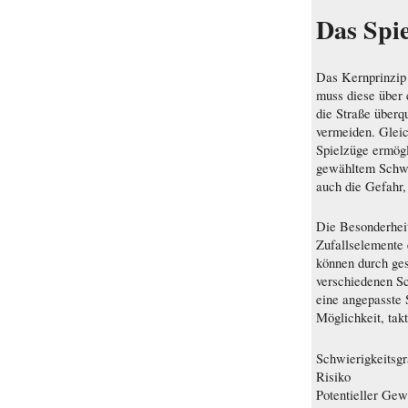
Das Spie
Das Kernprinzip 
muss diese über 
die Straße überq
vermeiden. Gleic
Spielzüge ermögl
gewähltem Schwie
auch die Gefahr,
Die Besonderheit
Zufallselemente 
können durch ges
verschiedenen Sc
eine angepasste 
Möglichkeit, tak
Schwierigkeitsg
Risiko
Potentieller Gew