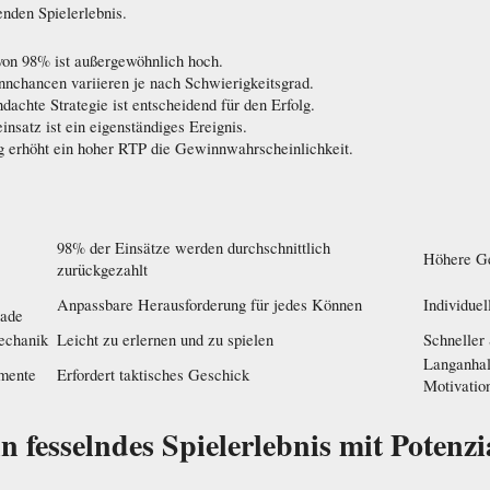
nden Spielerlebnis.
on 98% ist außergewöhnlich hoch.
nchancen variieren je nach Schwierigkeitsgrad.
dachte Strategie ist entscheidend für den Erfolg.
insatz ist ein eigenständiges Ereignis.
ig erhöht ein hoher RTP die Gewinnwahrscheinlichkeit.
98% der Einsätze werden durchschnittlich
Höhere G
zurückgezahlt
Anpassbare Herausforderung für jedes Können
Individuel
rade
echanik
Leicht zu erlernen und zu spielen
Schneller
Langanhal
emente
Erfordert taktisches Geschick
Motivatio
in fesselndes Spielerlebnis mit Potenzi