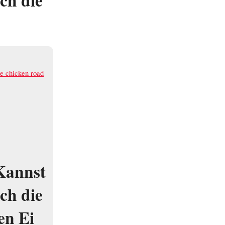
ch die
ie chicken road
Kannst
ch die
en Ei