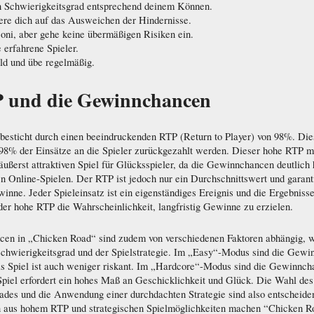
 Schwierigkeitsgrad entsprechend deinem Können.
ere dich auf das Ausweichen der Hindernisse.
ni, aber gehe keine übermäßigen Risiken ein.
 erfahrene Spieler.
d und übe regelmäßig.
 und die Gewinnchancen
esticht durch einen beeindruckenden RTP (Return to Player) von 98%. Dies
 98% der Einsätze an die Spieler zurückgezahlt werden. Dieser hohe RTP 
ußerst attraktiven Spiel für Glücksspieler, da die Gewinnchancen deutlich 
en Online-Spielen. Der RTP ist jedoch nur ein Durchschnittswert und garant
inne. Jeder Spieleinsatz ist ein eigenständiges Ereignis und die Ergebnisse 
er hohe RTP die Wahrscheinlichkeit, langfristig Gewinne zu erzielen.
en in „Chicken Road“ sind zudem von verschiedenen Faktoren abhängig, w
chwierigkeitsgrad und der Spielstrategie. Im „Easy“-Modus sind die Gew
as Spiel ist auch weniger riskant. Im „Hardcore“-Modus sind die Gewinnc
Spiel erfordert ein hohes Maß an Geschicklichkeit und Glück. Die Wahl des
ades und die Anwendung einer durchdachten Strategie sind also entscheiden
 aus hohem RTP und strategischen Spielmöglichkeiten machen “Chicken R