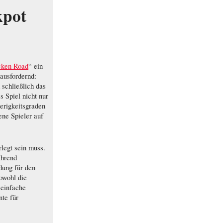
kpot
cken Road
“ ein
rausfordernd:
schließlich das
 Spiel nicht nur
erigkeitsgraden
ene Spieler auf
rlegt sein muss.
ährend
dung für den
owohl die
 einfache
te für