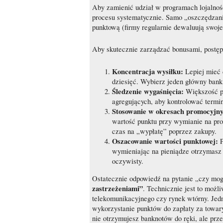
Aby zamienić udział w programach lojalnośc
procesu systematycznie. Samo „oszczędzanie
punktową (firmy regularnie dewaluują swoje
Aby skutecznie zarządzać bonusami, postęp
Koncentracja wysiłku:
Lepiej mieć 
dziesięć. Wybierz jeden główny bank 
Śledzenie wygaśnięcia:
Większość pu
agregujących, aby kontrolować termin
Stosowanie w okresach promocyjny
wartość punktu przy wymianie na prod
czas na „wypłatę” poprzez zakupy.
Oszacowanie wartości punktowej:
P
wymieniając na pieniądze otrzymasz 
oczywisty.
Ostatecznie odpowiedź na pytanie „czy mo
zastrzeżeniami”
. Technicznie jest to możl
telekomunikacyjnego czy rynek wtórny. Jedn
wykorzystanie punktów do zapłaty za towary 
nie otrzymujesz banknotów do ręki, ale prz