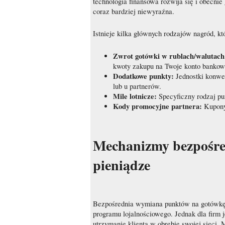
technologia finansowa rozwija się i obecnie
coraz bardziej niewyraźna.
Istnieje kilka głównych rodzajów nagród, k
Zwrot gotówki w rublach/walutach
kwoty zakupu na Twoje konto bankow
Dodatkowe punkty:
Jednostki konwe
lub u partnerów.
Mile lotnicze:
Specyficzny rodzaj pu
Kody promocyjne partnera:
Kupony
Mechanizmy bezpośre
pieniądze
Bezpośrednia wymiana punktów na gotówkę l
programu lojalnościowego. Jednak dla firm j
utrzymanie klienta w obrębie swojej sieci