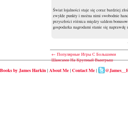
Świat lojalności staje się coraz bardziej zł
zwykłe punkty i można nimi swobodnie hand
przyszłości różnica między saldem bonuso
gospodarka nagrodami stanie się naprawdę u
←
Популярные Игры С Большими
Шансами На Крупный Выигрыш
Books by James Harkin
About Me
Contact Me
@James__H