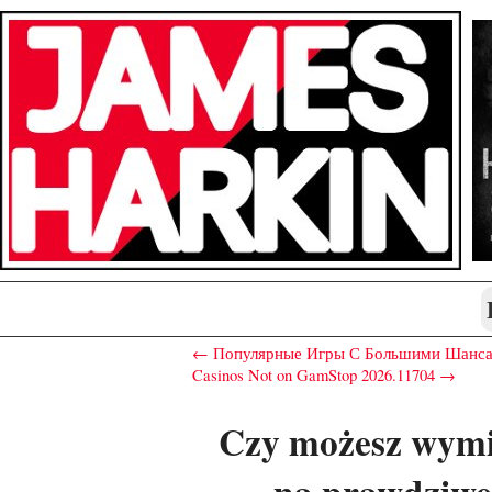
← Популярные Игры С Большими Шанс
Casinos Not on GamStop 2026.11704 →
Czy możesz wymie