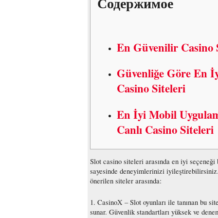
Содержимое
En Güvenilir Casino S
Güvenliğe Göre En İy
Casino Siteleri
En İyi Mobil Uygulam
Canlı Casino Siteleri
Slot casino siteleri arasında en iyi seçeneğ
sayesinde deneyimlerinizi iyileştirebilirsiniz
önerilen siteler arasında:
1. CasinoX – Slot oyunları ile tanınan bu sit
sunar. Güvenlik standartları yüksek ve denem