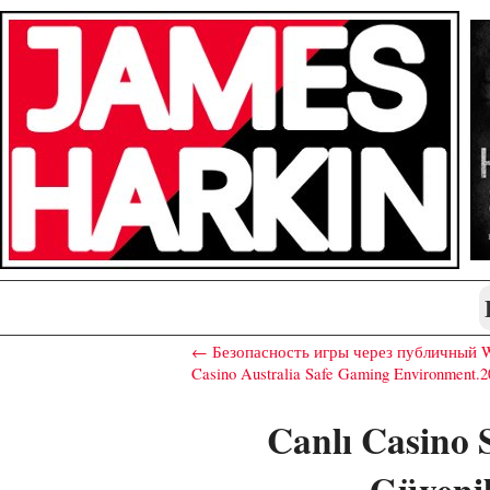
← Безопасность игры через публичный W
Casino Australia Safe Gaming Environment.
Canlı Casino S