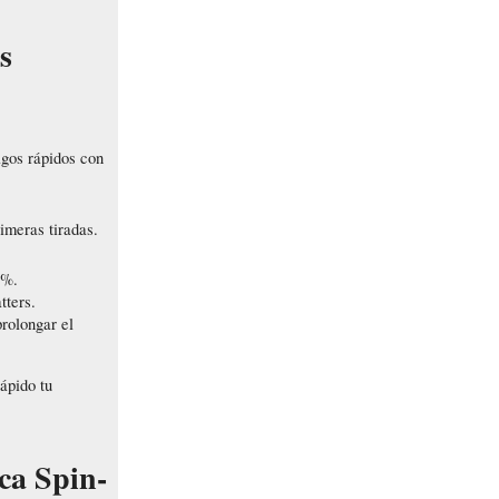
s
agos rápidos con
imeras tiradas.
5%.
tters.
rolongar el
ápido tu
ca Spin-