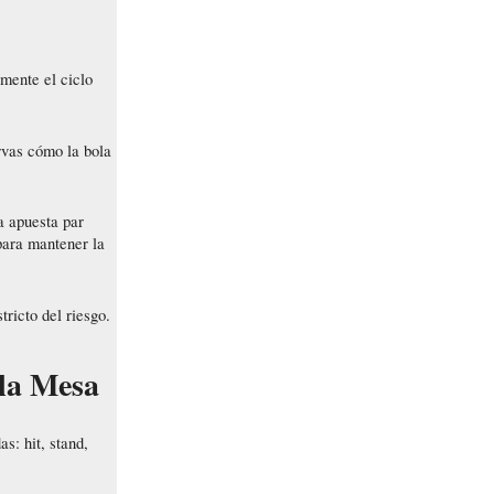
amente el ciclo
rvas cómo la bola
a apuesta par
para mantener la
ricto del riesgo.
 la Mesa
s: hit, stand,