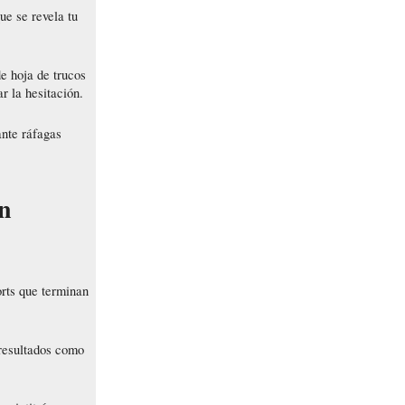
ue se revela tu
e hoja de trucos
r la hesitación.
ante ráfagas
en
orts que terminan
 resultados como