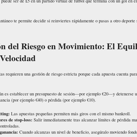
 puede ser de £5 en un partido virtual de fútbol que termina con un gol en el
antáneo te permite decidir si reinviertes rápidamente o pasas a otro deporte
ón del Riesgo en Movimiento: El Equil
-Velocidad
as requieren una gestión de riesgo estricta porque cada apuesta cuenta para 
ún es establecer un presupuesto de sesión—por ejemplo €20—y detenerse u
ancia (por ejemplo €40) o pérdida (por ejemplo €10).
ting:
Las apuestas pequeñas permiten más giros con el mismo bankroll.
res de stop-loss:
Salir inmediatamente tras alcanzar límites de pérdida ma
ontroladas.
ganancia:
Cuando alcanzas un nivel de beneficio, asegúralo moviendo fondo