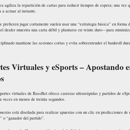
ea agiliza la repartición de cartas para reducir tiempos de espera; una vez q
a a actuar al instante.
e prefieren jugar cortamente suelen usar una “estrategia básica” en forma d
l dealer muestra una carta débil y plantarse en veinte duro—para minimiza
iplinado mantiene las sesiones cortas y evita sobreextender el bankroll dur
tes Virtuales y eSports – Apostando 
s
portes virtuales de BassBet ofrece carreras ultrarrápidas y partidos de eSp
 veces en menos de treinta segundos.
puestas está diseñada para realizar apuestas con un clic en predicciones de
” o “ganador del partido”.