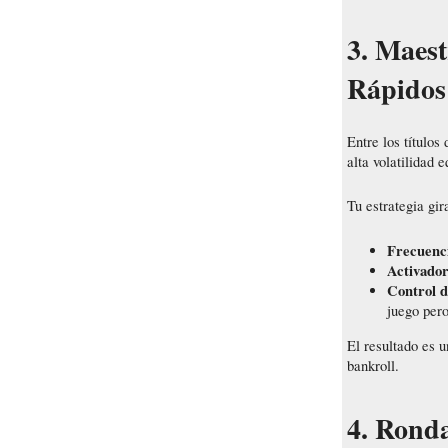
3. Maest
Rápidos
Entre los título
alta volatilidad 
Tu estrategia gir
Frecuenci
Activador
Control d
juego pero
El resultado es 
bankroll.
4. Ronda