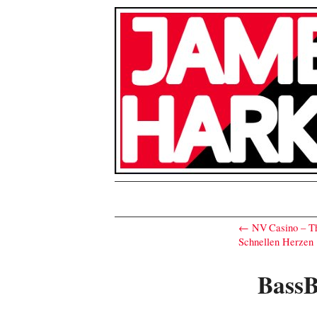
← NV Casino – The
Schnellen Herze
BassB