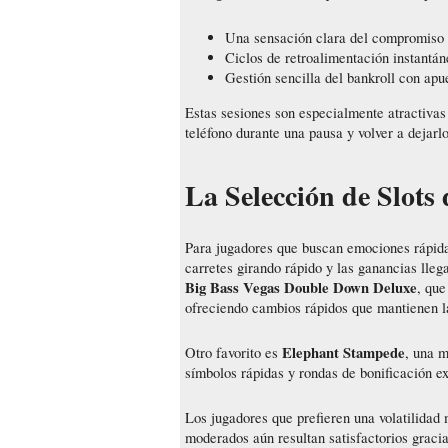
Una sensación clara del compromiso 
Ciclos de retroalimentación instantán
Gestión sencilla del bankroll con apu
Estas sesiones son especialmente atractivas
teléfono durante una pausa y volver a dejarl
La Selección de Slots
Para jugadores que buscan emociones rápidas
carretes girando rápido y las ganancias lle
Big Bass Vegas Double Down Deluxe
, que
ofreciendo cambios rápidos que mantienen la
Elephant Stampede
Otro favorito es
, una 
símbolos rápidas y rondas de bonificación e
Los jugadores que prefieren una volatilidad
moderados aún resultan satisfactorios graci