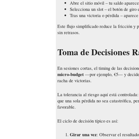
Abre el sitio móvil – tu saldo aparec
Selecciona un slot – el botón de giro
Tras una victoria o pérdida – aparece
Este flujo simplificado reduce la fricción y 
sin retrasos.
Toma de Decisiones R
En sesiones cortas, el timing de las decisio
micro‑budget
—por ejemplo, €5— y deciden 
racha de victorias.
La tolerancia al riesgo aquí está controlada
que una sola pérdida no sea catastrófica, p
favorable.
El ciclo de decisión típico es así:
Girar una vez
: Observar el resultado