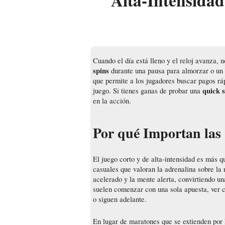
Alta‑Intensidad
Cuando el día está lleno y el reloj avanza,
spins
durante una pausa para almorzar o un 
que permite a los jugadores buscar pagos rá
quick s
juego. Si tienes ganas de probar una
en la acción.
Por qué Importan las
El juego corto y de alta‑intensidad es más q
casuales que valoran la adrenalina sobre la 
acelerado y la mente alerta, convirtiendo u
suelen comenzar con una sola apuesta, ver c
o siguen adelante.
En lugar de maratones que se extienden por