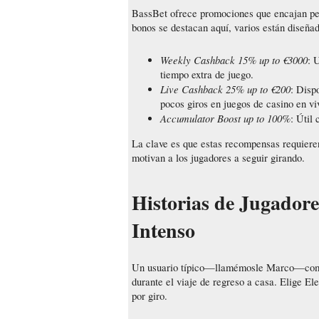
BassBet ofrece promociones que encajan per
bonos se destacan aquí, varios están diseña
Weekly Cashback 15% up to €3000
: 
tiempo extra de juego.
Live Cashback 25% up to €200
: Disp
pocos giros en juegos de casino en vi
Accumulator Boost up to 100%
: Útil
La clave es que estas recompensas requiere
motivan a los jugadores a seguir girando.
Historias de Jugadore
Intenso
Un usuario típico—llamémosle Marco—comie
durante el viaje de regreso a casa. Elige El
por giro.