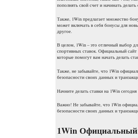
пополнять свой счет и начинать делать 
Также, 1Win предлагает множество бон
может включать в себя бонусы для новы
другое.
В целом, 1Win – это отличный выбор дл
спортивных ставок. Официальный сайт 
которые помогут вам начать делать ста
Также, не забывайте, что 1Win официа
безопасности своих данных и транзакц
Начните делать ставки на 1Win сегодня
Важно! Не забывайте, что 1Win официа
безопасности своих данных и транзакц
1Win Официальный 