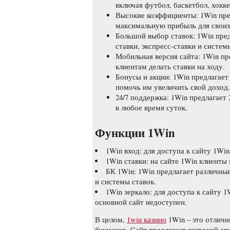
включая футбол, баскетбол, хокке
Высокие коэффициенты: 1Win пре
максимальную прибыль для своих
Большой выбор ставок: 1Win пре
ставки, экспресс-ставки и систем
Мобильная версия сайта: 1Win пр
клиентам делать ставки на ходу.
Бонусы и акции: 1Win предлагает
помочь им увеличить свой доход.
24/7 поддержка: 1Win предлагает
в любое время суток.
Функции 1Win
1Win вход: для доступа к сайту 1Wi
1Win ставки: на сайте 1Win клиенты
БК 1Win: 1Win предлагает различные
и системы ставок.
1Win зеркало: для доступа к сайту 1
основной сайт недоступен.
В целом,
1win казино
1Win – это отличн
букмекер. Сайт предлагает широкий сп