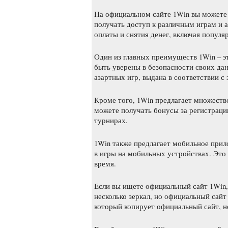
На официальном сайте 1Win вы можете с
получать доступ к различным играм и 
оплаты и снятия денег, включая попул
Один из главных преимуществ 1Win – эт
быть уверены в безопасности своих да
азартных игр, выдана в соответствии с
Кроме того, 1Win предлагает множеств
можете получать бонусы за регистрацию
турнирах.
1Win также предлагает мобильное прило
в игры на мобильных устройствах. Это 
время.
Если вы ищете официальный сайт 1Win, 
несколько зеркал, но официальный сайт –
который копирует официальный сайт, н