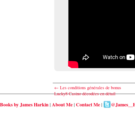
←
Les conditions générales de bonus
Lucky8 Casino décodées en détail
Books by James Harkin
About Me
Contact Me
@James__H