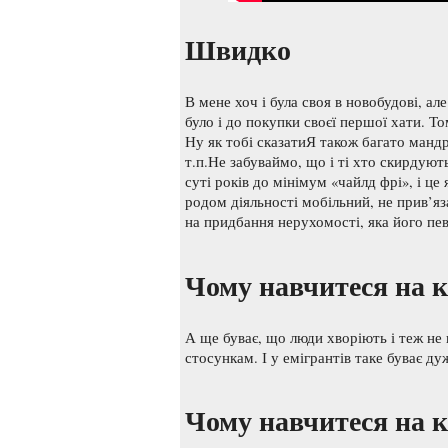
Швидко
В мене хоч і була своя в новобудові, ал
було і до покупки своєї першої хати. Т
Ну як тобі сказатиЯ також багато мандр
т.п.Не забуваймо, що і ті хто скирдують
суті років до мінімум «чайлд фрі», і це
родом діяльності мобільний, не прив’я
на придбання нерухомості, яка його п
Чому навчитеся на к
А ще буває, що люди хворіють і теж не
стосункам. І у емігрантів таке буває ду
Чому навчитеся на к