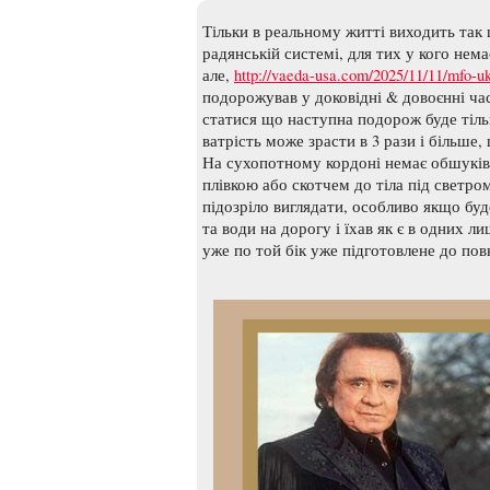
Тільки в реальному житті виходить так щ
радянській системі, для тих у кого не
але,
http://vaeda-usa.com/2025/11/11/mfo-u
подорожував у доковідні & довоєнні ча
статися що наступна подорож буде тільк
ватрість може зрасти в 3 рази і більш
На сухопотному кордоні немає обшуків,
плівкою або скотчем до тіла під светром
підозріло виглядати, особливо якщо буд
та води на дорогу і їхав як є в одних 
уже по той бік уже підготовлене до по