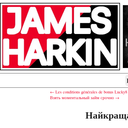
← Les conditions générales de bonus Lucky8 
Взять моментальный займ срочно →
Найкраща