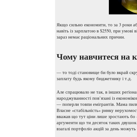
Якщо сильно економити, то за 3 роки 
навіть із зарплатою в $2550, при умові в
зараз немає раціональних причин.
Чому навчитеся на к
— то тоді становище би було вкрай скр
заплату будь якому бюджетнику і т.д.
Але спрацювало не так, в інших регіона
народжуванності пов’язані із економіко
— поперли товпи емігрантів. Мама пиляє,
Власне «стабільність» ринку нерухомос
вважав що тут ціни лише зростають бо «
аргументи що ти десяток таких двушок
взагалі портфоліо акцій за день можуть