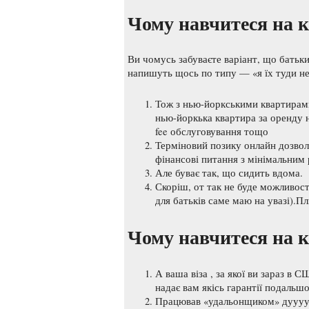
Чому навчитеся на к
Ви чомусь забуваєте варіант, що батьк
напишуть щось по типу — «я їх туди не 
Тож з нью-йоркськими квартирами
нью-йоркька квартира за оренду н
fee обслуговування тощо
Терміновий позику онлайн дозвол
фінансові питання з мінімальним
Але буває так, що сидить вдома.
Скоріш, от так не буде можливост
для батьків саме маю на увазі).П
Чому навчитеся на к
А ваша віза , за якої ви зараз в 
надає вам якісь гарантії подаль
Працював «удальонщиком» дууууже