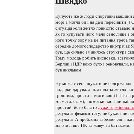
Швидко
Купують же ж люди спортивні машини я
морі а могли би і на дачі пересидіти ))
ситуація коли житло повністю ставало 
як то купувати його мало сенс лише з
його точку зору на це питання треба та
середне домогосподарство виртрачає 5
був, ще сильно змінилось структура сіл
Тому молодь робить висновки, всі гонят
Берліні і НДР воно було і реновували, 
був анклавом.
Ну може є сенс шукати не содєржанок, 
подарки дарувала, платила за житло час
грошима, просто вимоги вищі і гігієна 
косметологам), і шмотки частіше зміню
простий, його багато
дуже терміново п
результат фемкомітету, не бухає і не пал
результат А проблема забезпечення житло
маючи лише ПК та живучі з батьками.