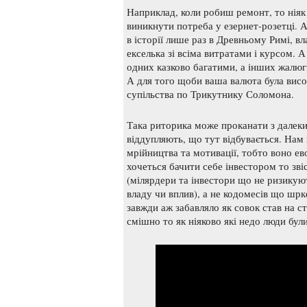
Наприклад, коли робиш ремонт, то ніяк 
виникнути потреба у езернет-розетці. А
в історії лише раз в Древньому Римі, вл
екселька зі всіма витратами і курсом. 
одних казково багатими, а інших жалюг
А для того щоби ваша валюта була вис
супільства по Трикутнику Соломона.
Така риторика може проканати з далеким
віддупляють, що тут відбувається. Нам 
мрійництва та мотивації, тобто воно е
хочеться бачити себе інвестором то зві
(мілярдери та інвестори що не ризикую
владу чи вплив), а не кодомесів що шрк
завжди аж забавляло як совок став на 
смішно то як ніяково які недо люди були