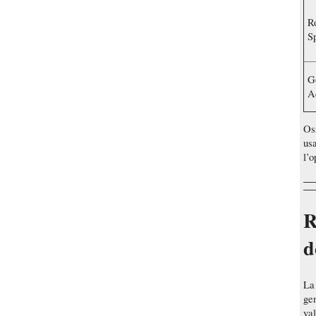
R
S
G
A
Os
usa
l’o
R
d
La
gen
val