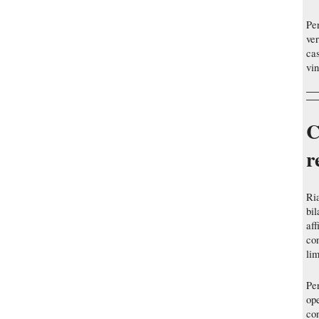
Per
ver
cas
vin
C
r
Ri
bil
aff
con
lim
Per
ope
con