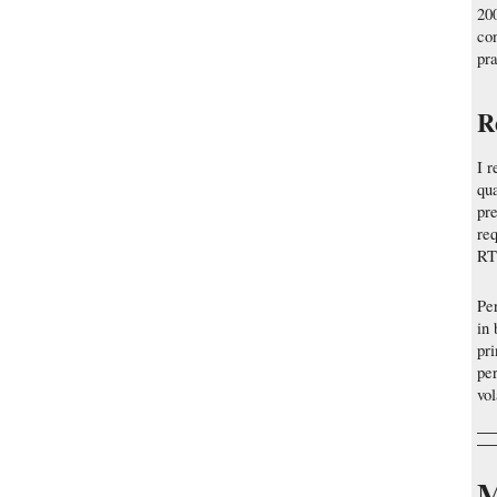
20
co
pr
R
I 
qua
pr
req
RT
Pe
in 
pri
per
vol
M