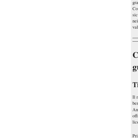
gr
Co
sic
nei
val
C
g
T
Il 
ben
An
off
lic
Pri