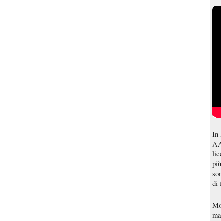
In 
AA
li
più
so
di 
Mol
ma