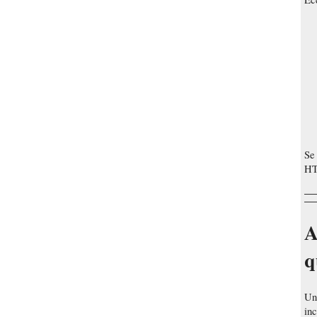
Se 
HTM
A
q
Un 
inc