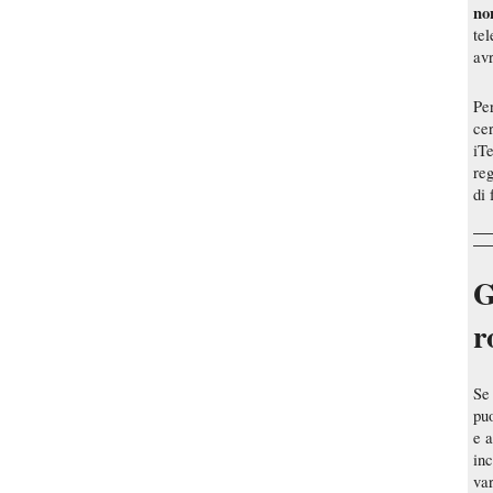
no
tel
avr
Per
ce
iTe
re
di 
G
r
Se 
puo
e a
in
var