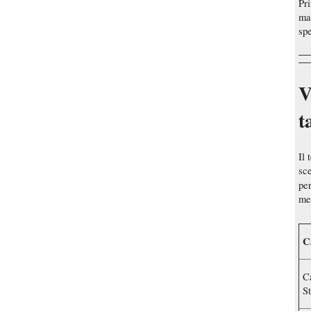
Pri
ma
spe
V
t
Il 
sce
pe
me
C
C
St