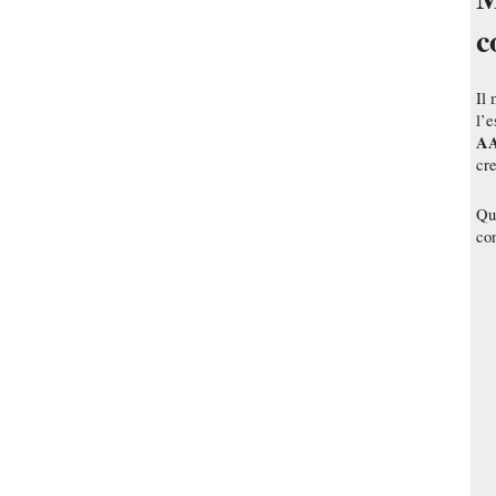
c
Il 
l’e
A
cre
Qui
con