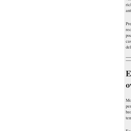
ric
an
Pre
rec
poc
cas
del
E
o
Mo
per
bro
te
Ecc