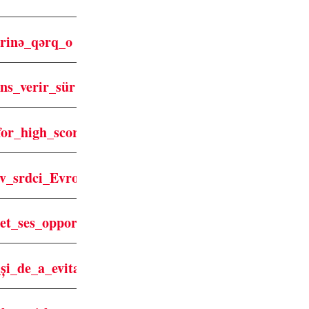
rrinə_qərq_o
ns_verir_sür
for_high_scores
_v_srdci_Evropy
et_ses_opportunités
și_de_a_evita_perico