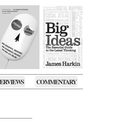
TERVIEWS
COMMENTARY