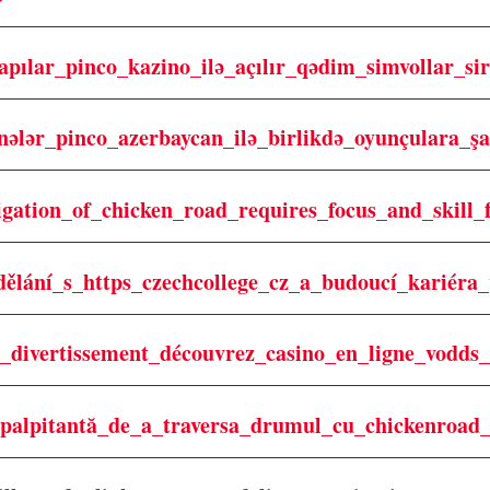
apılar_pinco_kazino_ilə_açılır_qədim_simvollar_si
ələr_pinco_azerbaycan_ilə_birlikdə_oyunçulara_şa
igation_of_chicken_road_requires_focus_and_skill_
dělání_s_https_czechcollege_cz_a_budoucí_kariéra
_divertissement_découvrez_casino_en_ligne_vodds_
palpitantă_de_a_traversa_drumul_cu_chickenroad_