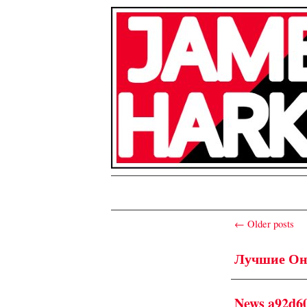
←
Older posts
Лучшие Онл
News a92d6