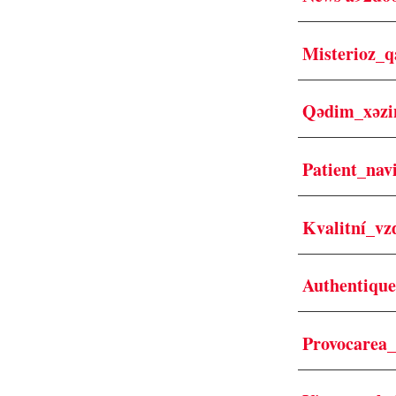
Misterioz_q
Qədim_xəzin
Patient_nav
Kvalitní_vz
Authentique
Provocarea_