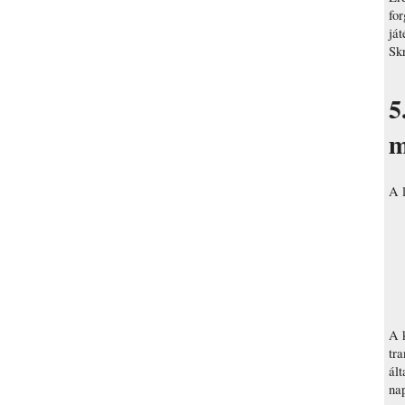
fo
ját
Skr
5
m
A 
A k
tra
ált
nap