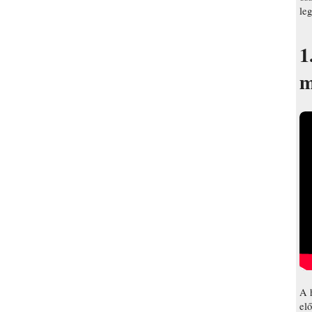
le
1
m
A 
elő