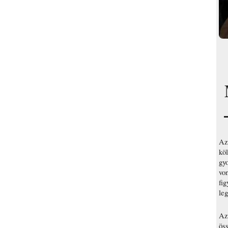
Az
kö
gy
vo
fig
le
Az
öss