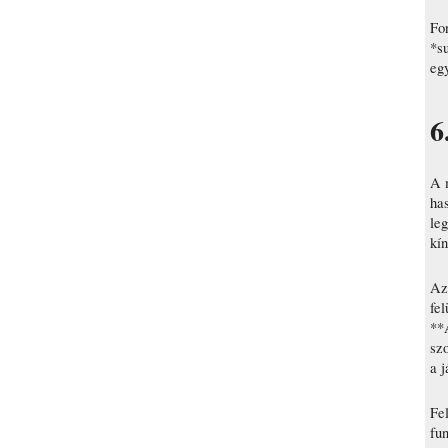
Fon
*su
egy
6
A 
has
leg
kí
A
fe
**
szo
a j
Fe
fun