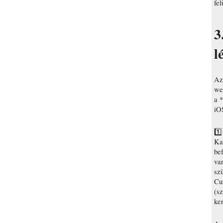
fel
3
l
Az 
we
a *
iO
1️
Ka
bef
var
sz
Cu
(s
ke