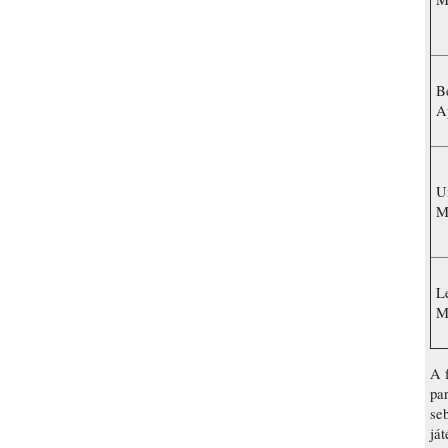
B
A
U
M
L
M
A 
par
se
ját