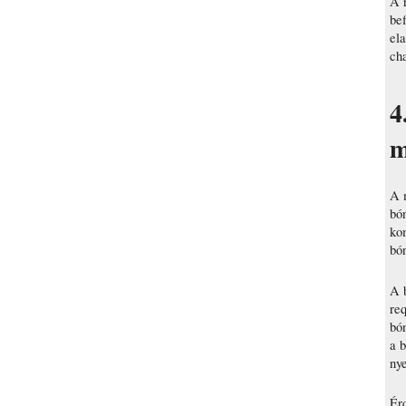
A 
be
ela
cha
4
m
A 
bó
ko
bón
A 
req
bó
a 
nye
Ér