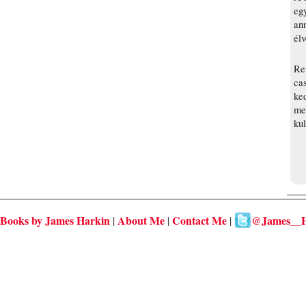
eg
ann
élv
Rem
cas
ked
meg
ku
Books by James Harkin
About Me
Contact Me
@James__H