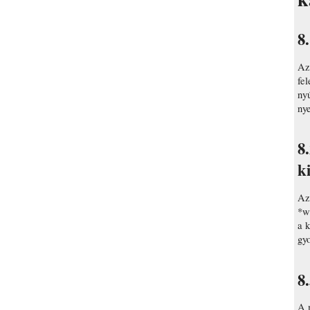
8
Az
fel
ny
ny
8
k
Az
*w
a k
gyo
8.
A 