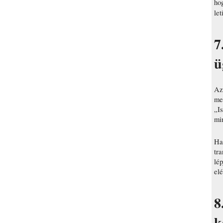
hog
let
7
ü
Az
meg
„Is
mi
Ha
tr
lép
elé
8
k