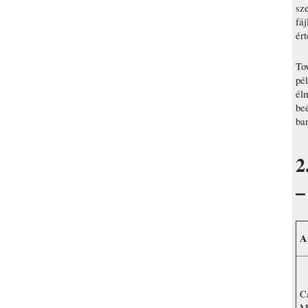
sz
fá
ért
To
pél
élm
be
ba
2
–
A
C
M