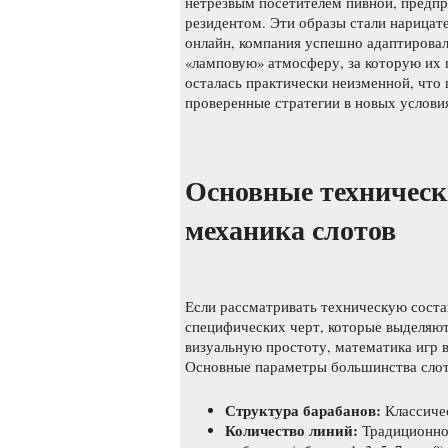
нетрезвым посетителем пивной, предп
резидентом. Эти образы стали нарицат
онлайн, компания успешно адаптировал
«ламповую» атмосферу, за которую их 
осталась практически неизменной, что
проверенные стратегии в новых услови
Основные техническ
механика слотов
Если рассматривать техническую соста
специфических черт, которые выделяют
визуальную простоту, математика игр 
Основные параметры большинства слот
Структура барабанов:
Классичес
Количество линий:
Традиционно 