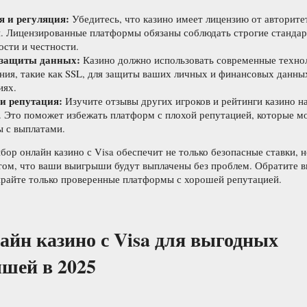
я и регуляция:
Убедитесь, что казино имеет лицензию от авторит
. Лицензированные платформы обязаны соблюдать строгие станда
ости и честности.
защиты данных:
Казино должно использовать современные техно
ия, такие как SSL, для защиты ваших личных и финансовых данны
иях.
и репутация:
Изучите отзывы других игроков и рейтинги казино н
 Это поможет избежать платформ с плохой репутацией, которые м
 с выплатами.
ор онлайн казино с Visa обеспечит не только безопасные ставки, н
том, что ваши выигрыши будут выплачены без проблем. Обратите в
ирайте только проверенные платформы с хорошей репутацией.
айн казино с Visa для выгодных
шей в 2025