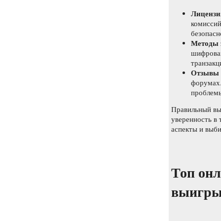
Лицензи
комиссий
безопасн
Методы 
шифрован
транзакц
Отзывы 
форумах.
проблемы
Правильный выб
уверенность в 
аспекты и выб
Топ онл
выигры