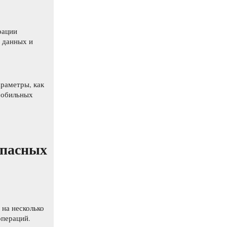
рации
 данных и
араметры, как
мобильных
опасных
 на несколько
операций.