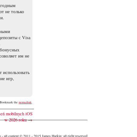
выгодным
т не только
и.
ьными
епозиты с Visa
.
 бонусных
озволяет им не
т использовать
ие игр,
 Bookmark the
permalink
.
zeń mobilnych iOS
w 2026 roku
→
n
- all content © 2011 - 2015 James Harkin; all right reserved