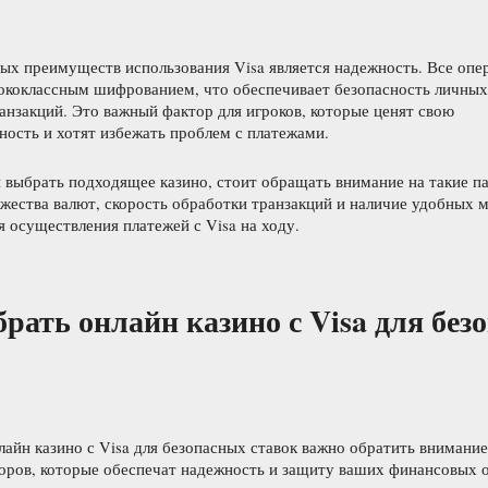
ых преимуществ использования Visa является надежность. Все опе
коклассным шифрованием, что обеспечивает безопасность личных
нзакций. Это важный фактор для игроков, которые ценят свою
ость и хотят избежать проблем с платежами.
 выбрать подходящее казино, стоит обращать внимание на такие п
жества валют, скорость обработки транзакций и наличие удобных 
 осуществления платежей с Visa на ходу.
рать онлайн казино с Visa для без
айн казино с Visa для безопасных ставок важно обратить внимание
оров, которые обеспечат надежность и защиту ваших финансовых 