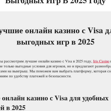
Выгодных Игр В 2025 Году
учшие онлайн казино с Visa д
выгодных игр в 2025
мы рассмотрим лучшие онлайн казино с Visa в 2025 году,
Iris Casino
е только выгодные условия для игроков, но и предлагают разнообра
ами на выигрыш. Мы поможем вам выбрать платформу, которая со
ниям по удобству платежей и безопасности.
онлайн казино с Visa для удобных
й в 2025