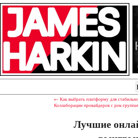
← Как выбрать платформу для стабильно
Коллаборации провайдеров с рок-групп
Лучшие онла