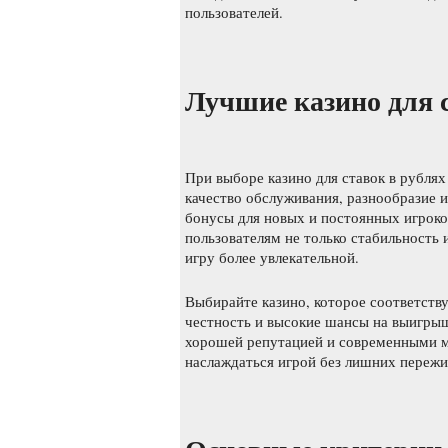
пользователей.
Лучшие казино для с
При выборе казино для ставок в рублях
качество обслуживания, разнообразие 
бонусы для новых и постоянных игроко
пользователям не только стабильность 
игру более увлекательной.
Выбирайте казино, которое соответств
честность и высокие шансы на выигрыш
хорошей репутацией и современными м
наслаждаться игрой без лишних пережи