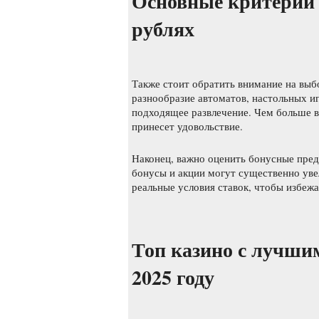
Основные критерии 
рублях
Также стоит обратить внимание на выбо
разнообразие автоматов, настольных иг
подходящее развлечение. Чем больше в
принесет удовольствие.
Наконец, важно оценить бонусные пред
бонусы и акции могут существенно уве
реальные условия ставок, чтобы избеж
Топ казино с лучши
2025 году