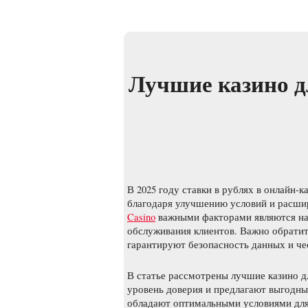
Лучшие казино дл
В 2025 году ставки в рублях в онлайн-
благодаря улучшению условий и расшир
Casino
важными факторами являются над
обслуживания клиентов. Важно обрати
гарантируют безопасность данных и че
В статье рассмотрены лучшие казино д
уровень доверия и предлагают выгодные
обладают оптимальными условиями для