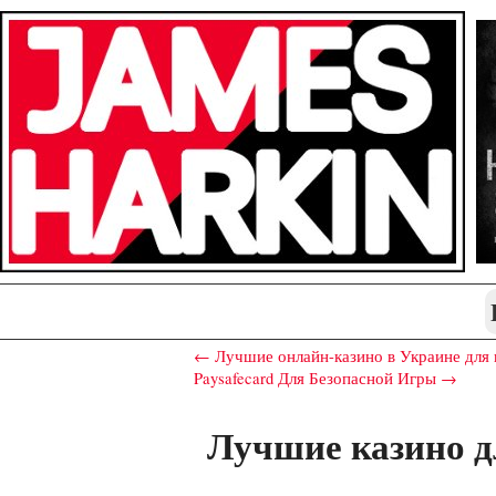
← Лучшие онлайн-казино в Украине для
Paysafecard Для Безопасной Игры →
Лучшие казино дл