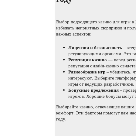
Выбор подходящего казино для игры в 
избежать неприятных сюрпризов и полу
важных аспектов:
Лицензия и безопасность
– всег
регулирующими органами. Это га
Репутация казино
— перед регис
репутация онлайн-казино свидете
Разнообразие игр
– убедитесь, ч
интересуют. Выберите платформу,
игры от ведущих разработчиков.
Бонусные предложения
– прове
игроков. Хорошие бонусы могут 
Выбирайте казино, отвечающее вашим 
комфорт. Эти факторы помогут вам нас
году.