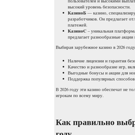
пользователей и высокими выплат
высокий уровень безопасности.
КазиноБ
— казино, специализир
разработчиков. Он предлагает о
платежей.
КазиноC
– уникальная платформ
предлагает разнообразные акции
Выбирая зарубежное казино в 2026 год
Наличие лицензии и гарантия без
Качество и разнообразие игр, вк
Выгодные бонусы и акции для но
Поддержка популярных способов
В 2026 году эти казино обеспечат не т
игрокам по всему миру.
Как правильно выбр
году