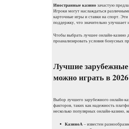
Иностранные казино
зачастую предла
Игроки могут наслаждаться различным
карточные игры и ставки на спорт. Э
поддержку, что значительно улучшает 
Чтобы выбрать лучшее онлайн-казино дл
проанализировать условия бонусных пр
Лучшие зарубежные 
можно играть в 2026
Выбор лучшего зарубежного онлайн-каз
факторов, таких как надежность платф
несколько популярных онлайн-казино, к
КазиноА
– известен разнообрази