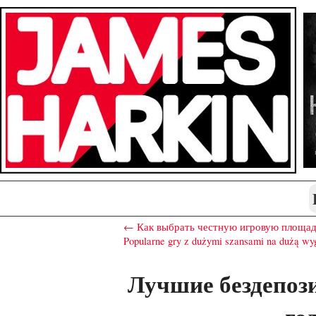
← Как выбрать честную игровую площадк
Popularne gry z dużymi szansami na dużą w
Лучшие бездепоз