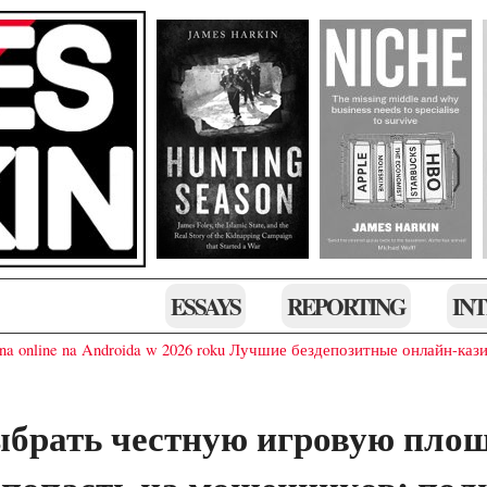
ESSAYS
REPORTING
IN
a online na Androida w 2026 roku
Лучшие бездепозитные онлайн-кази
ыбрать честную игровую площ