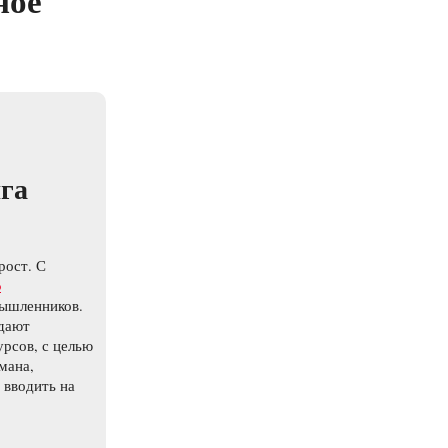
ное
нга
рост. С
o
мышленников.
здают
рсов, с целью
мана,
 вводить на