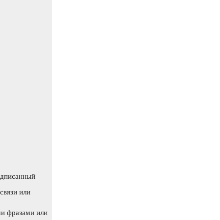
одписанный
связи или
ми фразами или