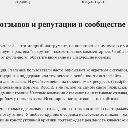
страниц
отсутствует
отзывов и репутации в сообществе
вателей — это мощный инструмент, но пользоваться им нужно с у
ствует практика “накрутки” положительных комментариев. Чтобы о
 от купленного, обратите внимание на следующие нюансы:
ция. Реальные пользователи часто описывают конкретные ситуации
трудников поддержки или технические особенности интерфейса.
 для отзывов. Изучайте мнения на независимых ресурсах (Trustpilot
зированные форумы, Reddit), а не только на самом сайте площадки.
администрации. Честные компании отвечают на негативные отзывы,
роблему пользователя. Игнорирование критики — плохой знак.
чие только идеальных пятизвездочных отзывов должно насторажива
их отсутствие. У любого крупного сервиса неизбежно возникают те
личие конструктивной критики подтверждает реальность клиентской