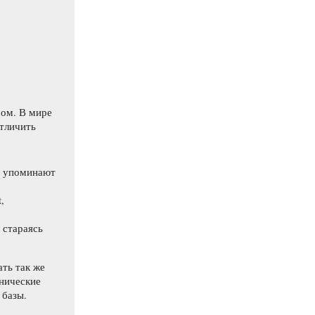
мом. В мире
тличить
, упоминают
,
 стараясь
ть так же
хнические
 базы.