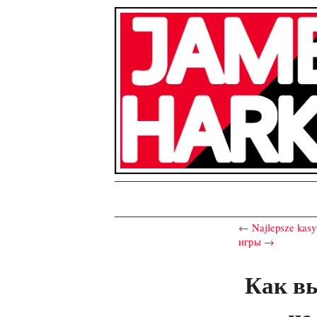
← Najlepsze kasyn
игры →
Как в