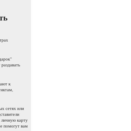
ть
трах
дарок”
 раздавать
вают к
унктам,
ых сетях или
ставители
а личную карту
е помогут вам