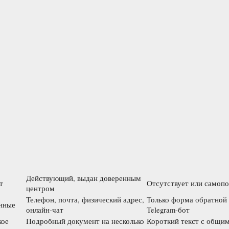
Действующий, выдан доверенным
т
Отсутствует или самоп
центром
Телефон, почта, физический адрес,
Только форма обратной 
нные
онлайн-чат
Telegram-бот
кое
Подробный документ на несколько
Короткий текст с общи