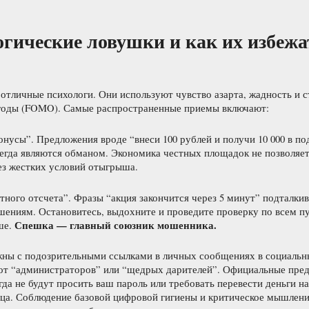
гические ловушки и как их избежа
тличные психологи. Они используют чувство азарта, жадность и с
оды (FOMO). Самые распространенные приемы включают:
нусы”. Предложения вроде “внеси 100 рублей и получи 10 000 в по
егда являются обманом. Экономика честных площадок не позволяет
ез жестких условий отыгрыша.
ного отсчета”. Фразы “акция закончится через 5 минут” подталки
ениям. Остановитесь, выдохните и проведите проверку по всем п
Спешка — главный союзник мошенника.
ше.
жны с подозрительными ссылками в личных сообщениях в социальн
от “администраторов” или “щедрых дарителей”. Официальные пред
да не будут просить ваш пароль или требовать перевести деньги н
ица. Соблюдение базовой цифровой гигиены и критическое мышлени