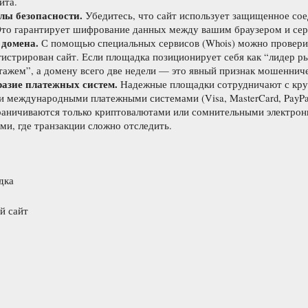
йта.
лы безопасности.
Убедитесь, что сайт использует защищенное со
то гарантирует шифрование данных между вашим браузером и сер
 домена.
С помощью специальных сервисов (Whois) можно проверит
гистрирован сайт. Если площадка позиционирует себя как “лидер ры
тажем”, а домену всего две недели — это явный признак мошенниче
разие платежных систем.
Надежные площадки сотрудничают с кр
и международными платежными системами (Visa, MasterCard, PayP
раничиваются только криптовалютами или сомнительными электро
ми, где транзакции сложно отследить.
дка
й сайт