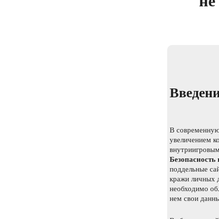
не
Введени
В современную
увеличением к
внутриигровым
Безопасность 
поддельные са
кражи личных д
необходимо обл
нем свои данны