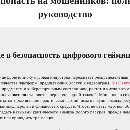
 попасть на мошенников: пол
руководство
е в безопасность цифрового гейми
 цифровую эпоху игровая индустрия переживает беспрецедентный 
оличества платформ, предлагающих доступ к видеоиграм,
Iris Casin
 предметам и киберспортивным состязаниям, растет и число злоу
пользователя
становится первоочередной задачей. Мошенники со
йты, которые внешне практически неотличимы от официальных ресу
анных, паролей и финансовых средств. Чтобы не стать жертвой об
адать навыками критического анализа любого ресурса, прежде чем
е или проводить транзакции.