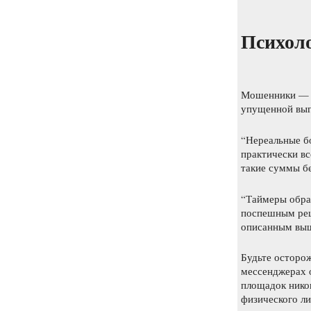
Психоло
Мошенники — о
упущенной выг
“Нереальные бо
практически вс
такие суммы б
“Таймеры обрат
поспешным реш
описанным вы
Будьте осторо
мессенджерах 
площадок никог
физического л