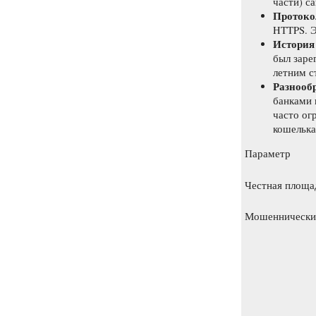
части) са
Протоко
HTTPS. Э
История
был заре
летним с
Разнооб
банками 
часто ог
кошелька
Параметр
Честная площа
Мошеннически