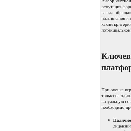
Выбор честной
репутация форм
всегда обраща
пользования и 
каким критери
потенциальной
Ключев
платфо
При оценке игр
только на один
визуальную со
необходимо пр
Наличие
лицензии