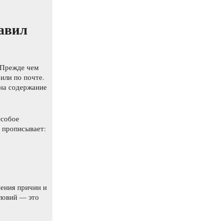
авил
 Прежде чем
или по почте.
на содержание
Особое
о прописывает:
нения причин и
словий — это