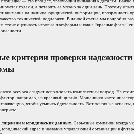
 площадки — это процесс, требующий внимания к деталям. Важно 
ируется годами, а потерять ее можно за один день. Поэтому опыт
ют внимание на наличие юридической информации, прозрачность п
качество технической поддержки. В данной статье мы подробно раз
ям стоит оценивать игровые платформы и какие “красные флаги” с
 опасности.
ые критерии проверки надежности
рмы
ового ресурса следует использовать комплексный подход. Не стоит
 фактор, например, на красивый дизайн. Мошенники часто инвести
ставляющую, чтобы усыпить бдительность. Вот основные аспекты, 
оверить:
 лицензии и юридических данных.
Серьезные компании всегда у
, юридический адрес и название управляющей организации в футер