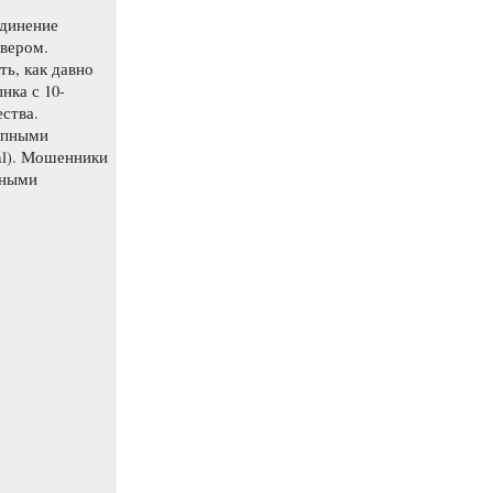
единение
вером.
ь, как давно
нка с 10-
ства.
упными
al). Мошенники
нными