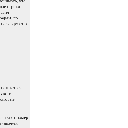
понимать, что
ные игроки
равил
берем, по
игнализируют о
 полагаться
руют в
которые
казывают номер
е (нижней