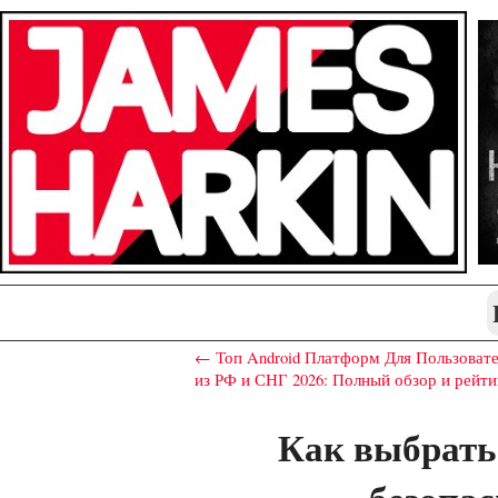
← Топ Android Платформ Для Пользовате
из РФ и СНГ 2026: Полный обзор и рейт
Как выбрать