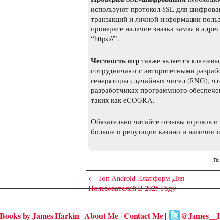
используют протокол SSL для шифрова
транзакций и личной информации польз
проверьте наличие значка замка в адре
“https://”.
Честность игр
также является ключевы
сотрудничают с авторитетными разраб
генераторы случайных чисел (RNG), чт
разработчиках программного обеспечен
таких как eCOGRA.
Обязательно читайте отзывы игроков и
больше о репутации казино и наличии 
Thi
←
Топ Android Платформ Для
Пользователей В 2025 Году
Books by James Harkin
About Me
Contact Me
@James__H