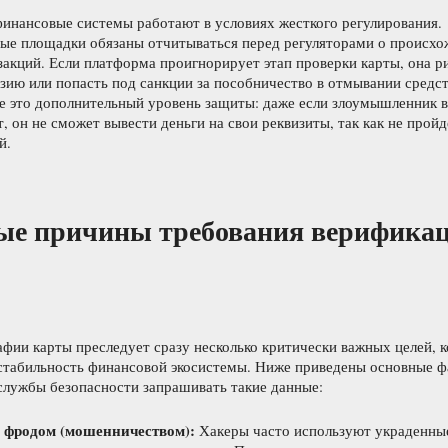
инансовые системы работают в условиях жесткого регулирования.
ые площадки обязаны отчитываться перед регуляторами о происхо
закций. Если платформа проигнорирует этап проверки карты, она р
зию или попасть под санкции за пособничество в отмывании средст
же это дополнительный уровень защиты: даже если злоумышленник 
, он не сможет вывести деньги на свои реквизиты, так как не прой
й.
ые причины требования верифика
фии карты преследует сразу несколько критически важных целей, 
стабильность финансовой экосистемы. Ниже приведены основные ф
службы безопасности запрашивать такие данные:
с фродом (мошенничеством):
Хакеры часто используют украденны