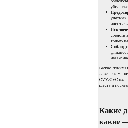
банковск
убедитьс
Предотв
учетных 
идентифи
Исключе
средств 
только н
Соблюде
финансов
незаконн
Важно понимать
даже рекоменду
CVV/CVC код н
шесть и после
Какие д
какие —