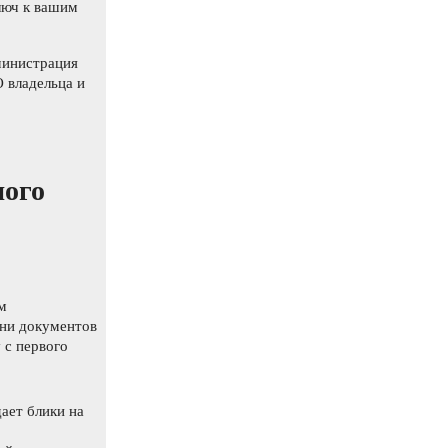
ключ к вашим
дминистрация
 владельца и
ного
м
тни документов
 с первого
ает блики на