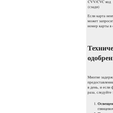
CVV/CVC код
(сзади)
Если карта неи
может запросит
номер карты в
Техниче
одобре
Многие задержк
предоставленны
в день, и если
раза, следуйте
Освещен
глянцево