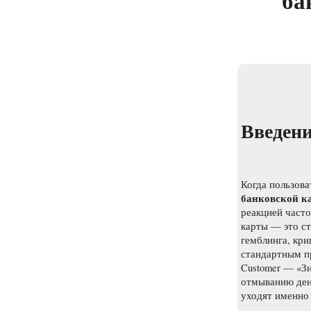
ба
Введени
Когда пользова
банковской к
реакцией часто
карты — это с
гемблинга, кр
стандартным п
Customer — «Зн
отмыванию дене
уходят именно 