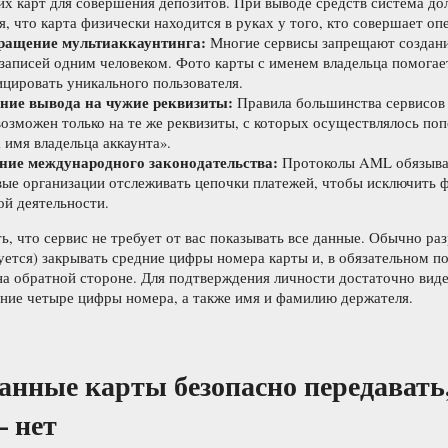
их карт для совершения депозитов. При выводе средств система до
я, что карта физически находится в руках у того, кто совершает оп
ращение мультиаккаунтинга:
Многие сервисы запрещают создани
записей одним человеком. Фото карты с именем владельца помогае
цировать уникального пользователя.
ние вывода на чужие реквизиты:
Правила большинства сервисов 
возможен только на те же реквизиты, с которых осуществлялось поп
а имя владельца аккаунта».
ние международного законодательства:
Протоколы AML обязыв
ые организации отслеживать цепочки платежей, чтобы исключить 
ой деятельности.
, что сервис не требует от вас показывать все данные. Обычно ра
ется) закрывать средние цифры номера карты и, в обязательном по
а обратной стороне. Для подтверждения личности достаточно вид
дние четыре цифры номера, а также имя и фамилию держателя.
анные карты безопасно передавать,
 нет