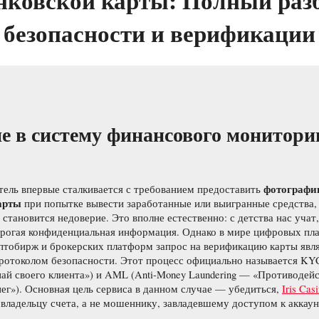
нковской карты: Полный раз
безопасности и верификации
е в систему финансового монитори
фотографи
тель впервые сталкивается с требованием предоставить
арты
при попытке вывести заработанные или выигранные средства,
 становится недоверие. Это вполне естественно: с детства нас учат
трогая конфиденциальная информация. Однако в мире цифровых пла
иптобирж и брокерских платформ запрос на верификацию карты явл
ротоколом безопасности. Этот процесс официально называется KY
ай своего клиента») и AML (Anti-Money Laundering — «Противодей
г»). Основная цель сервиса в данном случае — убедиться,
Iris Cas
владельцу счета, а не мошеннику, завладевшему доступом к аккаун