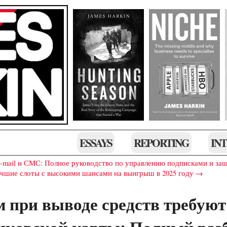
ESSAYS
REPORTING
IN
-mail и СМС: Полное руководство по управлению подписками и за
чшие слоты с высокими шансами на выигрыш в 2025 году →
м при выводе средств требуют