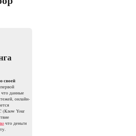
бор
нга
ю своей
 первой
, что данные
тежей, онлайн-
яется
C (Know Your
ствие
ino
что деньги
ту.