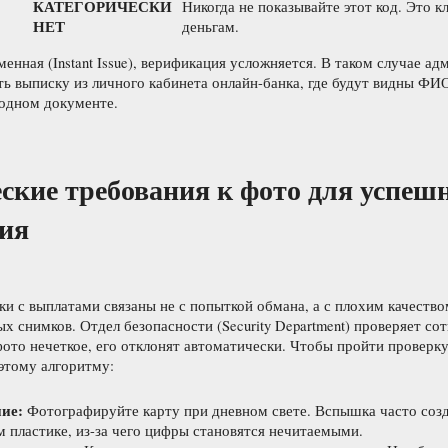
КАТЕГОРИЧЕСКИ
Никогда не показывайте этот код. Это 
НЕТ
деньгам.
менная (Instant Issue), верификация усложняется. В таком случае а
ь выписку из личного кабинета онлайн-банка, где будут видны ФИО
 одном документе.
ские требования к фото для успеш
ния
и с выплатами связаны не с попыткой обмана, а с плохим качество
х снимков. Отдел безопасности (Security Department) проверяет со
 фото нечеткое, его отклонят автоматически. Чтобы пройти проверку
 этому алгоритму:
ие:
Фотографируйте карту при дневном свете. Вспышка часто созд
м пластике, из-за чего цифры становятся нечитаемыми.