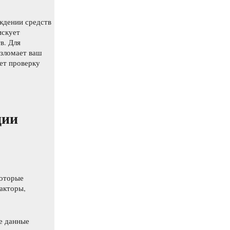
ждении средств
искует
в. Для
взломает ваш
дет проверку
ции
которые
акторы,
е данные