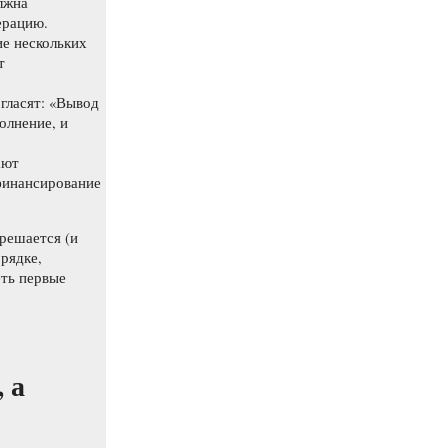
лжна
ерацию.
е нескольких
т
гласят: «Вывод
олнение, и
ают
финансирование
зрешается (и
рядке,
еть первые
 а